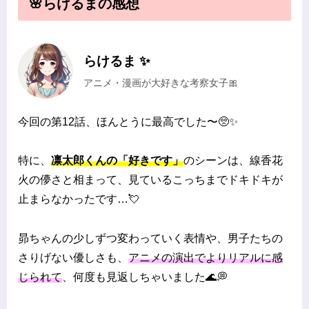
🌸らけるまの感想
らけるま ✨
アニメ・漫画が大好きな考察女子🎀
今回の第12話、ほんとうに最高でした〜🥺✨
特に、
凛太郎くんの「好きです」
のシーンは、線香花
火の儚さと相まって、見ているこっちまでドキドキが
止まらなかったです…💘
昴ちゃんの少しずつ変わっていく表情や、男子たちの
さりげない優しさも、
アニメの演出でよりリアルに感
じられて
、何度も見返しちゃいました🌊💭