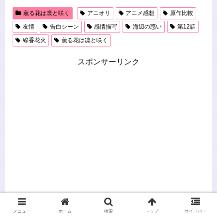
薫る花は凛と咲く
アニオリ
アニメ感想
原作比較
友情
告白シーン
感情描写
海辺の惑い
第12話
線香花火
薫る花は凛と咲く
スポンサーリンク
メニュー
ホーム
検索
トップ
サイドバー