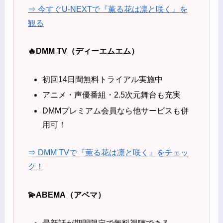
⇒ 今すぐU-NEXTで『薫る花は凛と咲く』を
観る
🔥DMM TV（ディーエムエム）
初回14日間無料トライアル実施中
アニメ・声優番組・2.5次元舞台も充実
DMMプレミアム会員なら他サービスも併
用可！
⇒ DMM TVで『薫る花は凛と咲く』をチェッ
ク！
💫ABEMA（アベマ）