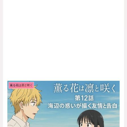
薫る花は凛と咲く