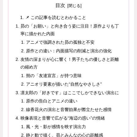
目次
📌 この記事を読むとわかること
昴の「お願い」と向き合う姿に注目！原作よりも丁
寧に描かれた内面
アニメで強調された昴の孤独と不安
原作との違い：内面描写の削減と演出の強化
友情の深まりが心に響く！男子たちの優しさと距離
の縮め方
朔の「友達宣言」が持つ意味
アニオリ要素が描いた“自然なやさしさ”
凛太郎の「好きです」はここでしかできない演出に
原作の告白とアニメの違い
線香花火の演出と音響効果が際立たせた感情
映像表現と音響で広がる“海辺の惑い”の情緒
風・光・影が感情を映す演出力
静と動で描く、昴とみんなの心の距離感