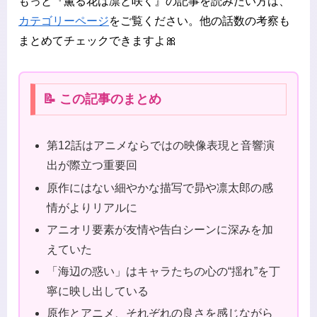
もっと『薫る花は凛と咲く』の記事を読みたい方は、
カテゴリーページ
をご覧ください。他の話数の考察も
まとめてチェックできますよ🎀
📝 この記事のまとめ
第12話はアニメならではの映像表現と音響演
出が際立つ重要回
原作にはない細やかな描写で昴や凛太郎の感
情がよりリアルに
アニオリ要素が友情や告白シーンに深みを加
えていた
「海辺の惑い」はキャラたちの心の“揺れ”を丁
寧に映し出している
原作とアニメ、それぞれの良さを感じながら