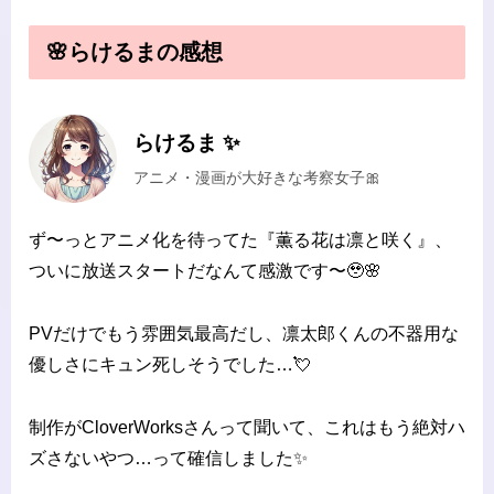
🌸らけるまの感想
らけるま ✨
アニメ・漫画が大好きな考察女子🎀
ず〜っとアニメ化を待ってた『薫る花は凛と咲く』、
ついに放送スタートだなんて感激です〜🥹🌸
PVだけでもう雰囲気最高だし、凛太郎くんの不器用な
優しさにキュン死しそうでした…💘
制作がCloverWorksさんって聞いて、これはもう絶対ハ
ズさないやつ…って確信しました✨