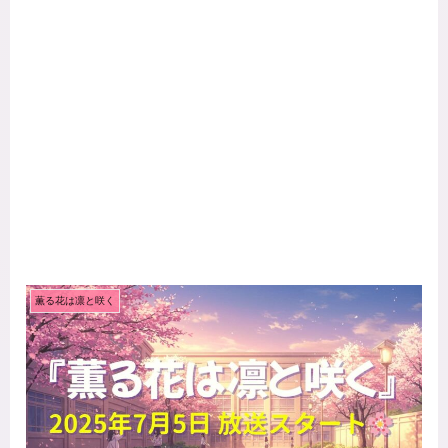
薫る花は凛と咲く