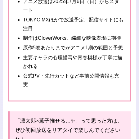
アニメ放送は2025年7月6日（日）からスタ
ート
TOKYO MXほかで放送予定、配信サイトにも
注目
制作はCloverWorks、繊細な映像表現に期待
原作5巻あたりまでがアニメ1期の範囲と予想
主要キャラの心理描写や青春模様が丁寧に描
かれる
公式PV・先行カットなど事前公開情報も充
実
「凛太郎×薫子推せる…✨」って思った方は、
ぜひ初回放送をリアタイで楽しんでください