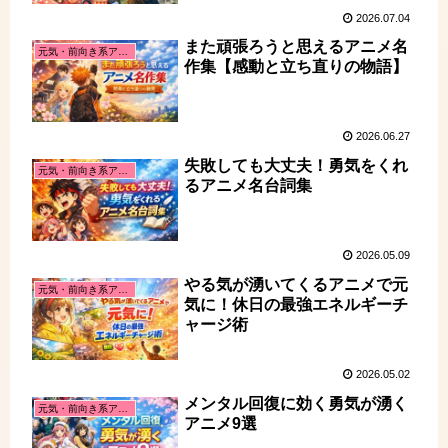
2026.07.04
また頑張ろうと思えるアニメ名
元気・前向き系アニメ
作集【感動と立ち直りの物語】
2026.06.27
失敗しても大丈夫！勇気をくれ
元気・前向き系アニメ
るアニメ名台詞集
2026.05.09
やる気が湧いてくるアニメで元
元気・前向き系アニメ
気に！休日の最強エネルギーチ
ャージ術
2026.05.02
メンタル回復に効く勇気が湧く
元気・前向き系アニメ
アニメ9選