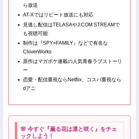
ら放送
AT-Xではリピート放送にも対応
見逃し配信はTELASAやJ:COM STREAMで
も視聴可能
制作は『SPY×FAMILY』などで有名な
CloverWorks
原作はマガポケ連載の人気青春ラブストーリ
ー
恋愛・配信重視ならNetflix、コスパ重視なら
dアニ
🌸 今すぐ『薫る花は凛と咲く』をチェ
ックしよう！