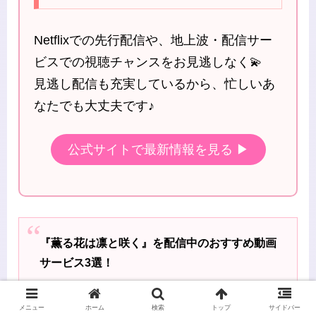
Netflixでの先行配信や、地上波・配信サー
ビスでの視聴チャンスをお見逃しなく💫
見逃し配信も充実しているから、忙しいあ
なたでも大丈夫です♪
公式サイトで最新情報を見る ▶
『薫る花は凛と咲く』を配信中のおすすめ動画
サービス3選！
「見逃した回をすぐに観たい…」
メニュー
ホーム
検索
トップ
サイドバー