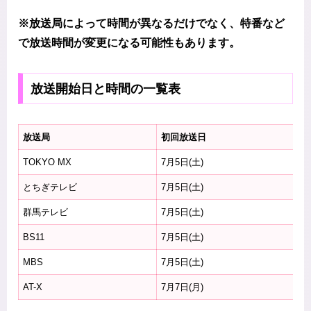
※放送局によって時間が異なるだけでなく、特番など
で放送時間が変更になる可能性もあります。
放送開始日と時間の一覧表
放送局
初回放送日
放
TOKYO MX
7月5日(土)
24
とちぎテレビ
7月5日(土)
24
群馬テレビ
7月5日(土)
24
BS11
7月5日(土)
24
MBS
7月5日(土)
2
AT-X
7月7日(月)
2