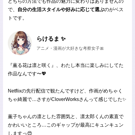
どちらの方法でも作品の魅力に変わりはありませんの
で、
自分の生活スタイルや好みに応じて選ぶ
のがベス
トです。
らけるま ✨
アニメ・漫画が大好きな考察女子🎀
『薫る花は凛と咲く』、わたし本当に楽しみにしてた
作品なんです〜💖
Netflixの先行配信で観たんですけど、作画がめちゃく
ちゃ綺麗で…さすがCloverWorksさんって感じでした✨
薫子ちゃんの凛とした雰囲気と、凛太郎くんの素直で
かわいいところ…このギャップが最高にキュンキュン
しますっ😍