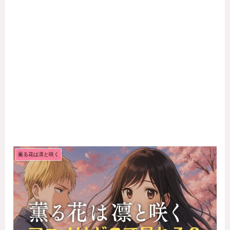
薫る花は凛と咲く