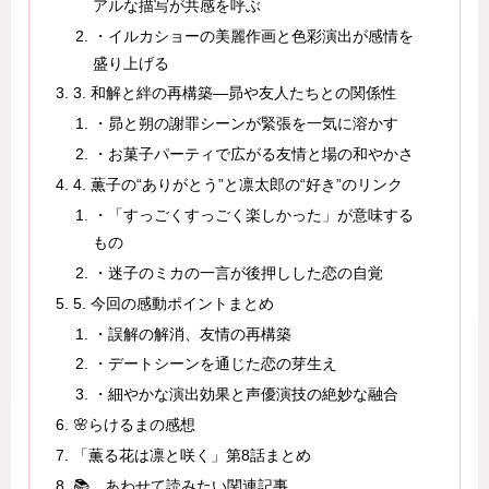
アルな描写が共感を呼ぶ
・イルカショーの美麗作画と色彩演出が感情を
盛り上げる
3. 和解と絆の再構築—昴や友人たちとの関係性
・昴と朔の謝罪シーンが緊張を一気に溶かす
・お菓子パーティで広がる友情と場の和やかさ
4. 薫子の“ありがとう”と凛太郎の“好き”のリンク
・「すっごくすっごく楽しかった」が意味する
もの
・迷子のミカの一言が後押しした恋の自覚
5. 今回の感動ポイントまとめ
・誤解の解消、友情の再構築
・デートシーンを通じた恋の芽生え
・細やかな演出効果と声優演技の絶妙な融合
🌸らけるまの感想
「薫る花は凛と咲く」第8話まとめ
📚 あわせて読みたい関連記事