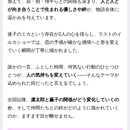
加えて、昴・朔・翔平らとの関係も深まり、
人と人と
が向き合うことで生まれる優しさや絆
が、物語全体に
温かみを与えています。
迷子のミカという存在が2人の心を揺らし、ラストのイ
ルカショーでは、恋の予感が確かな感情へと形を変え
ていく瞬間が丁寧に描かれました。
誰かの一言、ふとした時間、何気ない行動のひとつひ
とつが、
人の気持ちを変えていく
——そんなテーマが
込められた回だったと言えるでしょう。
次回以降、
凛太郎と薫子の関係がどう変化していくの
か
、そして仲間たちとの絆がどのように描かれていく
のか、ますます目が離せません。