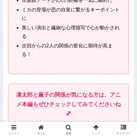
水族館デートが2人の距離を一気に縮めた
ミカの登場が恋の自覚に繋がるキーポイント
に
美しい演出と繊細な心理描写で心が動かされ
る
次回からの2人の関係の変化に期待が高ま
る！
凛太郎と薫子の関係が気になる方は、アニ
メ本編もぜひチェックしてみてくださいね
💕
メニュー
ホーム
検索
トップ
サイドバー
『薫る花は凛と咲く』公式サイトはこち