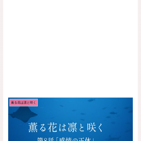
薫る花は凛と咲く