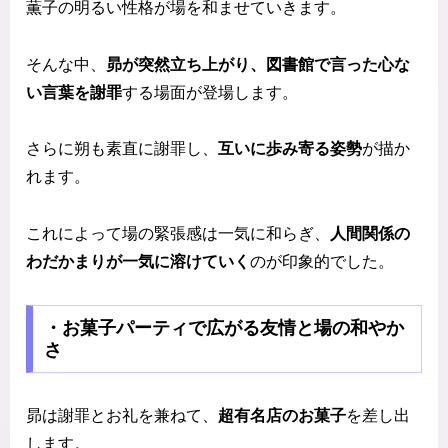
薫子の明るい性格が場を和ませていきます。
そんな中、
昴が突然立ち上がり、図書館で言った心な
い言葉を謝罪
する場面が登場します。
さらに朔も素直に謝罪し、
互いに歩み寄る姿勢
が描か
れます。
これによって場の緊張感は一気に和らぎ、
人間関係の
わだかまりが一気に溶けていく
のが印象的でした。
・お菓子パーティで広がる友情と場の和やか
さ
昴は謝罪とお礼を兼ねて、
超有名店のお菓子
を差し出
します。