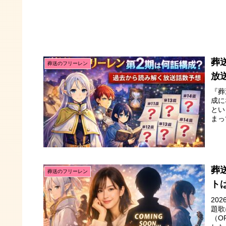
葬
葬送のフリーレン
放
『葬
成に
とい
まっ
葬
葬送のフリーレン
トは
20
題歌
（O