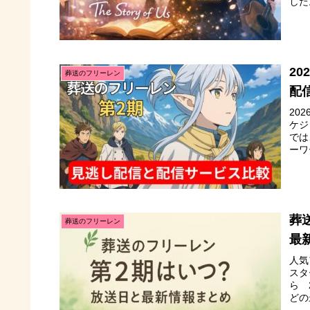
した
2
葬送のフリーレン
配
20
ケジ
では
ーワ
葬
葬送のフリーレン
最
人気
スタ
ら 
どの