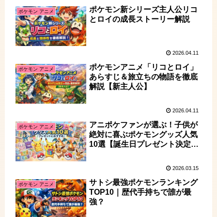
ポケモン新シリーズ主人公リコ
ポケモン アニメ
とロイの成長ストーリー解説
2026.04.11
ポケモンアニメ「リコとロイ」
ポケモン アニメ
あらすじ＆旅立ちの物語を徹底
解説【新主人公】
2026.04.11
アニポケファンが選ぶ！子供が
ポケモン アニメ
絶対に喜ぶポケモングッズ人気
10選【誕生日プレゼント決定
版】
2026.03.15
サトシ最強ポケモンランキング
ポケモン アニメ
TOP10｜歴代手持ちで誰が最
強？