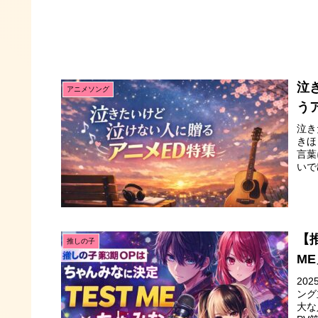
泣
アニメソング
う
泣き
きほ
言葉
いで
【
推しの子
M
20
ング
大な