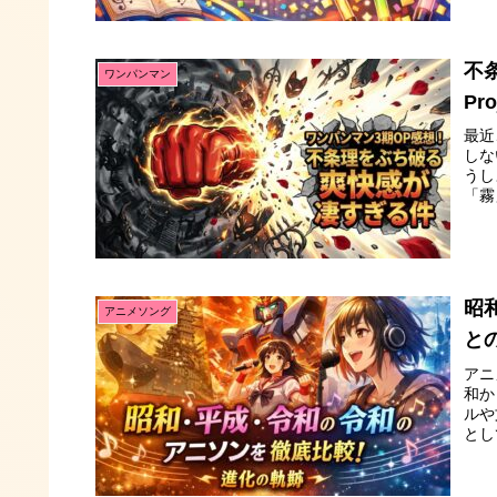
不
ワンパンマン
Pr
最近
しな
うし
「霧
昭
アニメソング
と
アニ
和か
ルや
とし