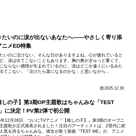
きたいのに涙が出ないあなたへ——やさしく寄り添
アニメED特集
たいのに泣けない。そんな日がありますよね。心が疲れていると
ど、涙は出てこないこともあります。胸の奥がぎゅっと重くて、
にならない感情が生まれているのに、涙はどこか遠くにいるみた
出てこない。「泣けたら楽になるのかな」と思いながら...
2025.12.30
推しの子】第3期OP主題歌はちゃんみな「TEST
E」に決定！PV第2弾で初公開
25年12月28日、ついにTVアニメ『【推しの子】』第3期のオープニ
主題歌が正式発表されました！注目のアーティストは、Z世代に絶
人気を誇るちゃんみな。彼女が歌う新曲『TEST ME』が、アニメ