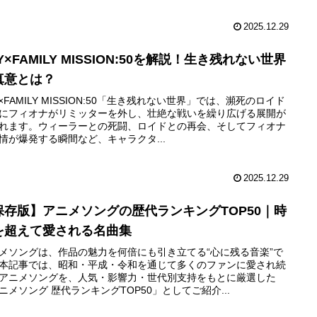
2025.12.29
Y×FAMILY MISSION:50を解説！生き残れない世界
真意とは？
Y×FAMILY MISSION:50「生き残れない世界」では、瀕死のロイド
にフィオナがリミッターを外し、壮絶な戦いを繰り広げる展開が
れます。ウィーラーとの死闘、ロイドとの再会、そしてフィオナ
情が爆発する瞬間など、キャラクタ...
2025.12.29
保存版】アニメソングの歴代ランキングTOP50｜時
を超えて愛される名曲集
メソングは、作品の魅力を何倍にも引き立てる“心に残る音楽”で
本記事では、昭和・平成・令和を通じて多くのファンに愛され続
アニメソングを、人気・影響力・世代別支持をもとに厳選した
ニメソング 歴代ランキングTOP50」としてご紹介...