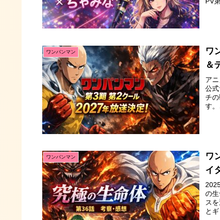
PV
ワ
ワンパンマン
＆
アニ
公式
チの
す。
ワ
ワンパンマン
イ
20
の生
スを
とギ