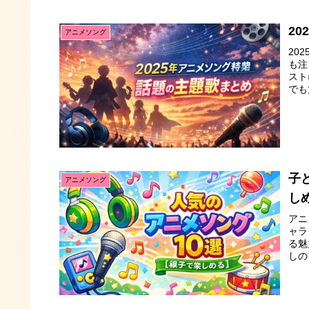
2
アニメソング
20
も注
スト
でも
子
アニメソング
し
アニ
ャラ
る魅
しの