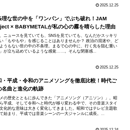
2025.12.25
条理な世の中を「ワンパン」でぶち破れ！JAM
oject × BABYMETALが私の心の霧を晴らした理由
、ニュースを見ていても、SNSを見ていても、なんだかスッキリ
い「もやもや」を感じることはありませんか？ 政治の混迷や、ど
ようもない世の中の不条理。まるで心の中に、行く先を阻む重い
」が立ち込めているような感覚……。そんな閉塞感...
2025.12.25
和・平成・令和のアニメソングを徹底比較！時代ご
の名曲と進化の軌跡
メの歴史とともに歩んできた「アニメソング（アニソン）」。昭
ら平成、そして令和へと時代が移り変わる中で、その音楽スタイ
文化的な意味は大きく変化してきました。昭和ではテレビ主題歌
て始まり、平成では音楽シーンの一大ジャンルに成長。...
2025.12.24