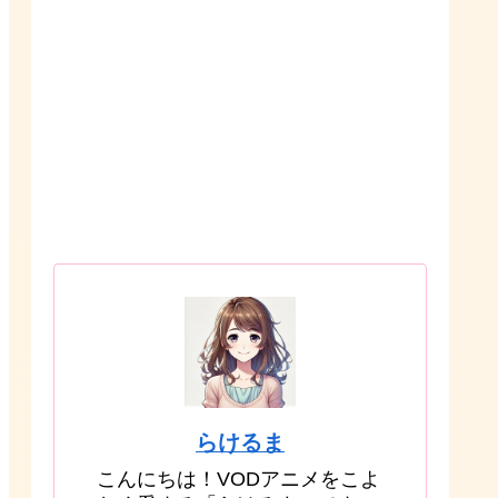
らけるま
こんにちは！VODアニメをこよ