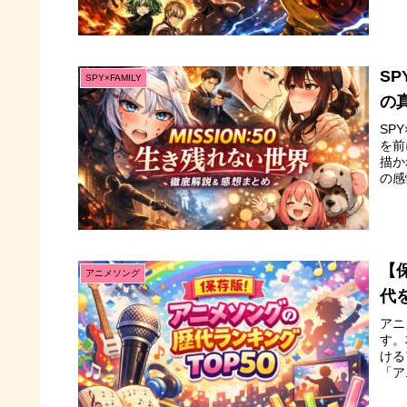
SP
SPY×FAMILY
の
SP
を前
描か
の感
【
アニメソング
代
アニ
す。
ける
「ア