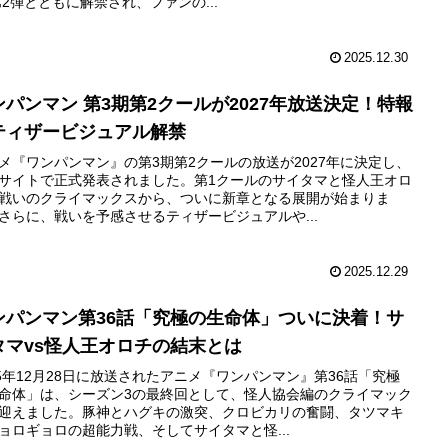
第2弾とともに解禁され、ファンの...
2025.12.30
ンパンマン 第3期第2クールが2027年放送決定！特報
ティザービジュアル解禁
メ『ワンパンマン』の第3期第2クールの放送が2027年に決定し、
サイトで正式発表されました。第1クールのサイタマと怪人王オロ
戦いのクライマックスから、ついに新章となる展開が始まりま
さらに、戦いを予感させるティザービジュアルや...
2025.12.29
ンパンマン第36話「究極の生命体」ついに決着！サ
タマvs怪人王オロチの結末とは
25年12月28日に放送されたアニメ『ワンパンマン』第36話「究極
命体」は、シーズン3の最終回として、怪人協会編のクライマック
迎えました。豚神とハグキの激突、クロビカリの奮闘、タツマキ
ョロギョロの超能力戦、そしてサイタマと怪...