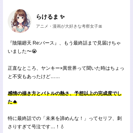
らけるま ✨
アニメ・漫画が大好きな考察女子🎀
『陰陽廻天 Re:バース』、もう最終話まで見届けちゃ
いました〜😭
正直なところ、ヤンキー×異世界って聞いた時はちょっ
と不安もあったけど……
感情の描き方とバトルの熱さ、予想以上の完成度でし
た🔥
特に最終話での「未来を諦めんな！」ってセリフ、刺
さりすぎて号泣です…！💧