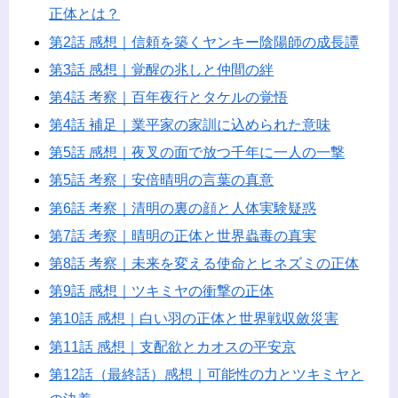
正体とは？
第2話 感想｜信頼を築くヤンキー陰陽師の成長譚
第3話 感想｜覚醒の兆しと仲間の絆
第4話 考察｜百年夜行とタケルの覚悟
第4話 補足｜業平家の家訓に込められた意味
第5話 感想｜夜叉の面で放つ千年に一人の一撃
第5話 考察｜安倍晴明の言葉の真意
第6話 考察｜清明の裏の顔と人体実験疑惑
第7話 考察｜晴明の正体と世界蟲毒の真実
第8話 考察｜未来を変える使命とヒネズミの正体
第9話 感想｜ツキミヤの衝撃の正体
第10話 感想｜白い羽の正体と世界戦収斂災害
第11話 感想｜支配欲とカオスの平安京
第12話（最終話）感想｜可能性の力とツキミヤと