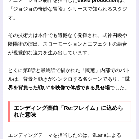
アニメーション制作を担当した
david production
は、
『ジョジョの奇妙な冒険』シリーズで知られるスタジ
オ。
その技術力は本作でも遺憾なく発揮され、式神召喚や
陰陽術の演出、スローモーションとエフェクトの融合
が視覚的な迫力を生み出しています。
とくに第8話と最終話で描かれた「闇薫」内部でのバト
ルは、背景と動きがシンクロする名シーンであり、
“世
界を背負った戦い”を映像で体感できる見せ場
でした。
エンディング楽曲「Re:フレイム」に込めら
れた意味
エンディングテーマを担当したのは、9Lanaによる