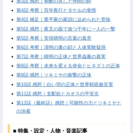
第3話 感想｜覚醒の兆しと仲間の絆
第4話 考察｜百年夜行とタケルの覚悟
第4話 補足｜業平家の家訓に込められた意味
第5話 感想｜夜叉の面で放つ千年に一人の一撃
第5話 考察｜安倍晴明の言葉の真意
第6話 考察｜清明の裏の顔と人体実験疑惑
第7話 考察｜晴明の正体と世界蟲毒の真実
第8話 考察｜未来を変える使命とヒネズミの正体
第9話 感想｜ツキミヤの衝撃の正体
第10話 感想｜白い羽の正体と世界戦収斂災害
第11話 感想｜支配欲とカオスの平安京
第12話（最終話）感想｜可能性の力とツキミヤと
の決着
■ 特集・設定・人物・音楽記事