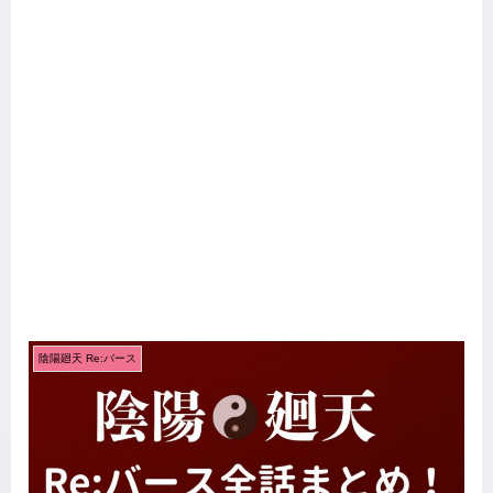
陰陽廻天 Re:バース