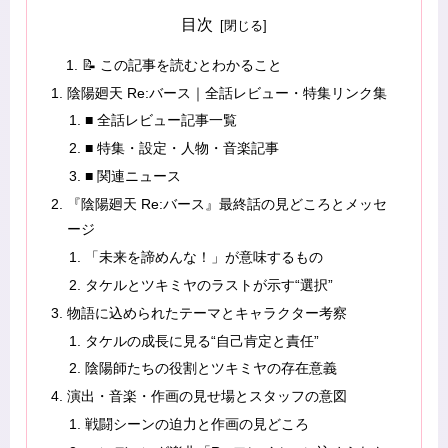
目次
📝 この記事を読むとわかること
陰陽廻天 Re:バース｜全話レビュー・特集リンク集
■ 全話レビュー記事一覧
■ 特集・設定・人物・音楽記事
■ 関連ニュース
『陰陽廻天 Re:バース』最終話の見どころとメッセ
ージ
「未来を諦めんな！」が意味するもの
タケルとツキミヤのラストが示す“選択”
物語に込められたテーマとキャラクター考察
タケルの成長に見る“自己肯定と責任”
陰陽師たちの役割とツキミヤの存在意義
演出・音楽・作画の見せ場とスタッフの意図
戦闘シーンの迫力と作画の見どころ