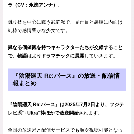
ラ（CV：永瀬アンナ）
。
蹴り技を中心に戦う武闘派で、見た目と裏腹に内面は
純粋で感情豊かな少女です。
異なる価値観を持つキャラクターたちが交錯すること
で、物語はよりドラマチックに展開
していきます。
『陰陽廻天 Re:バース』の放送・配信情
報まとめ
『陰陽廻天 Re:バース』は2025年7月2日より、フジテ
レビ系“+Ultra”枠ほかで放送開始
されます。
全国の放送局と配信サービスでも順次視聴可能となっ