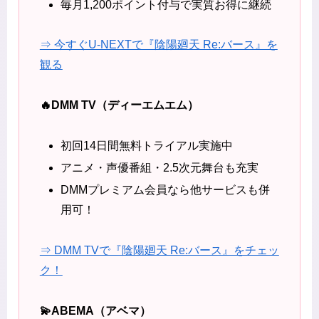
毎月1,200ポイント付与で実質お得に継続
⇒ 今すぐU-NEXTで『陰陽廻天 Re:バース』を
観る
🔥DMM TV（ディーエムエム）
初回14日間無料トライアル実施中
アニメ・声優番組・2.5次元舞台も充実
DMMプレミアム会員なら他サービスも併
用可！
⇒ DMM TVで『陰陽廻天 Re:バース』をチェッ
ク！
💫ABEMA（アベマ）