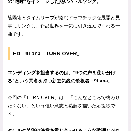
の“咆哮”をイメージした熱いバトルソング
。
陰陽術とタイムリープが絡むドラマチックな展開と見
事にリンクし、作品世界を一気に引き込んでくれる一
曲です。
ED：9Lana「TURN OVER」
エンディングを担当するのは、“9つの声を使い分け
る”という異名を持つ新進気鋭の歌役者・9Lana
。
今回の「TURN OVER」は、「こんなところで終わり
たくない」という強い意志と葛藤を描いた応援歌で
す。
タケルの苦悩や決意を重ね合わせるような歌詞とがな