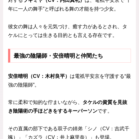
対する
ツキミヤ（CV：内田真礼）
は、電祇平安京で“千
年に一人の舞手”と呼ばれる舞の才能を持つ少女。
彼女の舞は人々を元気づけ、癒す力があるとされ、タ
ケルにとっては生きる目的とも言える存在です。
最強の陰陽師・安倍晴明と仲間たち
安倍晴明（CV：木村良平）
は電祇平安京を守護する“最
強の陰陽師”。
常に柔和で知的な佇まいながら、
タケルの資質を見抜
き陰陽術の手ほどきをするキーパーソン
です。
その直属の部下である双子の姉弟「シノ（CV：吉武千
颯）」「カズラ（CV：井上麻里奈）」も登場。