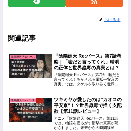
らけるま
関連記事
『陰陽廻天 Re:バース』第7話考
陰陽廻天 Re:バース
察｜「嘘だと言ってくれ」晴明
の正体と世界蟲毒の真実とは？
『陰陽廻天 Re:バース』第7話「嘘だと
言ってくれ！あかされる電祇平安京の
真実」では、タケルを取り巻く世界の
仕組みと晴明の真実がついに明かさ
れ、物語の核心へと迫る衝撃の展開が
描かれます。電祇平安京の“並行世界”、
ツキミヤが愛したのは“カオスの
陰陽廻天 Re:バース
タケルの脳力、そして「世界蟲...
平安京”！？世界蟲毒で描く支配
欲【第11話レビュー】
アニメ『陰陽廻天 Re:バース』第11話
では、物語を揺るがす衝撃の真実が明
かされました。未来からの時間移民で