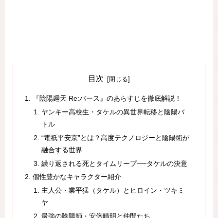
目次
『陰陽廻天 Re:バース』のあらすじを徹底解説！
ヤンキー高校生・タケルの異世界転移と陰陽バ
トル
“電祇平安京”とは？高度テクノロジーと陰陽術が
融合する世界
繰り返される死とタイムリープ──タケルの決意
個性豊かなキャラクター紹介
主人公・業平猛（タケル）とヒロイン・ツキミ
ヤ
最強の陰陽師・安倍晴明と仲間たち