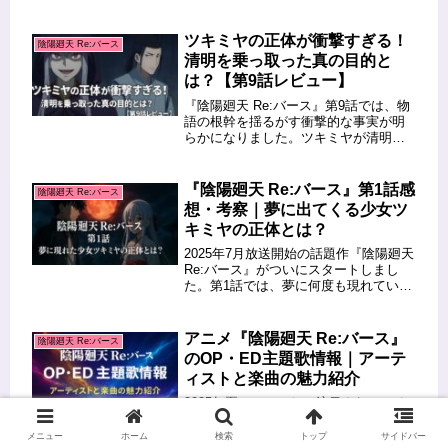
あるツキミヤは、なぜ平安京に執着
し、なぜ世界蟲毒を利用してまで支配
を望むのか。その答えは「退屈を壊し
ツキミヤの正体が衝撃すぎる！
陰陽廻天 Re:バース
たい」「もっとカオスが欲しい」と...
清明を乗っ取った真の目的と
は？【第9話レビュー】
『陰陽廻天 Re:バース』第9話では、物
語の根幹を揺るがす衝撃的な事実が明
らかになりました。ツキミヤが清明の
身体を乗っ取り、突如として真の姿を
現す展開に、驚きを隠せなかった視聴
者も多いはず。この記事では、ツキミ
『陰陽廻天 Re:バース』第1話感
陰陽廻天 Re:バース
ヤの正体や未来からの時間移民と...
想・考察｜夢に出てくる少女ツ
キミヤの正体とは？
2025年7月放送開始の話題作『陰陽廻天
Re:バース』がついにスタートしまし
た。第1話では、夢に何度も現れていた
少女・ツキミヤと、ヤンキー高校生・
業平猛（タケル）の運命的な出会いが
描かれ、視聴者の心を掴みました。こ
アニメ『陰陽廻天 Re:バース』
陰陽廻天 Re:バース
の記事では、第1話の感想...
のOP・ED主題歌情報｜アーテ
ィストと楽曲の魅力紹介
2025年夏アニメとして注目されている
『陰陽廻天 Re:バース』。その世界観に
マッチしたOP・ED主題歌にも熱い視線
メニュー
ホーム
検索
トップ
サイドバー