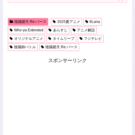
陰陽廻天 Re:バース
2025夏アニメ
9Lana
Who-ya Extended
あらすじ
アニメ解説
オリジナルアニメ
タイムリープ
フジテレビ
陰陽師バトル
陰陽廻天 Re:バース
スポンサーリンク