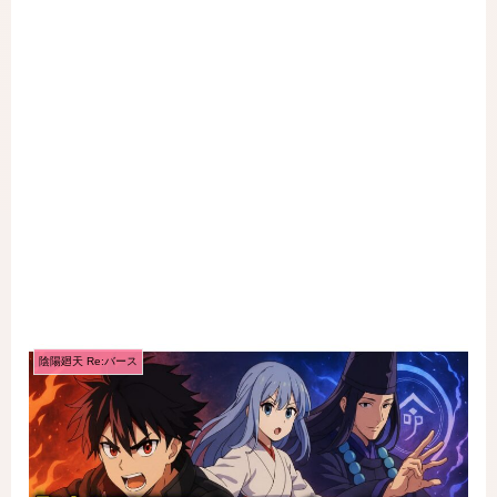
陰陽廻天 Re:バース