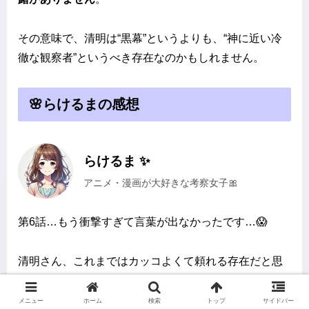
その意味で、清明は“黒幕”というよりも、“神に近い冷
徹な観察者”というべき存在なのかもしれません。
🌸らけるまの感想
らけるま ✨
アニメ・漫画が大好きな考察女子🎀
第6話…もう衝撃すぎて言葉が出なかったです…😱
清明さん、これまではカッコよくて頼れる存在だと思
ってたけど、
あの尋問シーン
で一気に印象が変わりま
した💦
メニュー
ホーム
検索
トップ
サイドバー