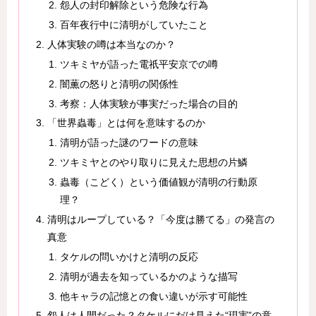
怨人の封印解除という危険な行為
百年夜行中に清明がしていたこと
人体実験の噂は本当なのか？
ツキミヤが語った電祇平安京での噂
闇薫の怒りと清明の関係性
考察：人体実験が事実だった場合の目的
「世界蟲毒」とは何を意味するのか
清明が語った謎のワードの意味
ツキミヤとのやり取りに見えた思想の片鱗
蟲毒（こどく）という価値観が清明の行動原
理？
清明はループしている？「今度は勝てる」の発言の
真意
タケルの問いかけと清明の反応
清明が過去を知っているかのような描写
他キャラの記憶との食い違いが示す可能性
怨人は人間だった？タケルにだけ見えた“現実”の意