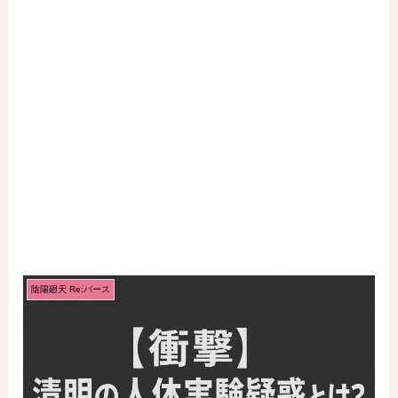
陰陽廻天 Re:バース