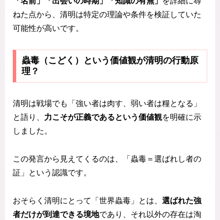
「名前」「出会いの時期」「知識の有無」
を詳細に尋
ねた点から、清明は特定の理論や条件を検証していた
可能性が高いです。
蟲毒（こどく）という価値観が清明の行動原
理？
清明は戦場でも「強い者は肉す、弱い者は糧となる」
と語り、
力こそが正義であるという価値観
を明確に示
しました。
この発言から見えてくるのは、「蟲毒＝選ばれし者の
証」という認識です。
おそらく清明にとって「世界蟲毒」とは、
選ばれた強
者だけが到達できる境地
であり、それ以外の存在は淘