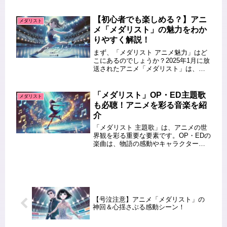
し、どちらも楽しめるポイントを紹介
します。この記事を読むとわかること
『メダリスト』の原作とアニメの違い
【初心者でも楽しめる？】アニ
メダリスト
ストーリーやキャラクター描写の特...
メ「メダリスト」の魅力をわか
りやすく解説！
まず、「メダリスト アニメ魅力」はど
こにあるのでしょうか？2025年1月に放
送されたアニメ「メダリスト」は、フ
ィギュアスケートをテーマにした話題
作です。スケート未経験者でも楽しめ
るのか、ストーリーの見どころや魅力
「メダリスト」OP・ED主題歌
メダリスト
を詳しく解説します！この記事...
も必聴！アニメを彩る音楽を紹
介
「メダリスト 主題歌」は、アニメの世
界観を彩る重要な要素です。OP・EDの
楽曲は、物語の感動やキャラクターの
成長を際立たせ、多くのファンの心を
掴んでいます。この記事では、「メダ
リスト」のOP・ED主題歌の魅力やアー
ティスト情報を詳しく紹介し...
【号泣注意】アニメ「メダリスト」の
神回＆心揺さぶる感動シーン！