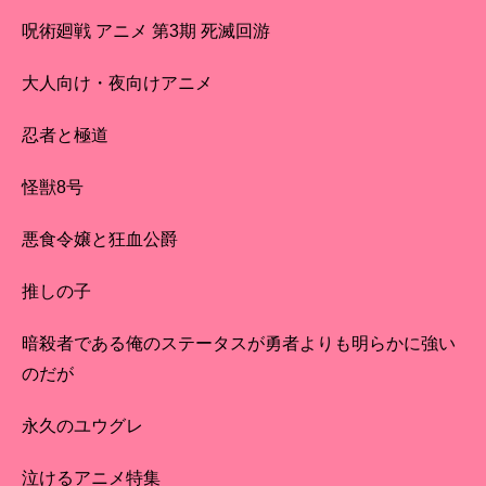
呪術廻戦 アニメ 第3期 死滅回游
大人向け・夜向けアニメ
忍者と極道
怪獣8号
悪食令嬢と狂血公爵
推しの子
暗殺者である俺のステータスが勇者よりも明らかに強い
のだが
永久のユウグレ
泣けるアニメ特集