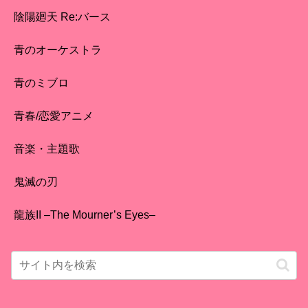
陰陽廻天 Re:バース
青のオーケストラ
青のミブロ
青春/恋愛アニメ
音楽・主題歌
鬼滅の刃
龍族II –The Mourner’s Eyes–