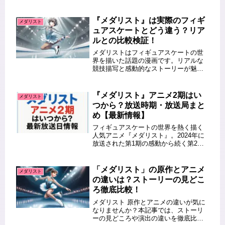
す。特に、1期をすでに見た視聴者にと
って、2期が原作漫画の何巻・何話まで
進行するのかは重要な情報です。この
『メダリスト』は実際のフィギ
メダリスト
記事では、メダリスト2期アニメが...
ュアスケートとどう違う？リア
ルとの比較検証！
メダリストはフィギュアスケートの世
界を描いた話題の漫画です。リアルな
競技描写と感動的なストーリーが魅力
ですが、実際のフィギュアスケートと
はどのような違いがあるのでしょう
か？ここでは、メダリスト フィギュア
『メダリスト』アニメ2期はい
メダリスト
と現実のフィギュアスケートを比較
つから？放送時期・放送局まと
し、...
め【最新情報】
フィギュアスケートの世界を熱く描く
人気アニメ『メダリスト』。2024年に
放送された第1期の感動から続く第2期
の放送が、ついに発表されました。こ
の記事では、「メダリスト アニメ 2期
いつ」「メダリスト アニメ 2期 主題
「メダリスト」の原作とアニメ
メダリスト
歌」などの最新情報を...
の違いは？ストーリーの見どこ
ろ徹底比較！
メダリスト 原作とアニメの違いが気に
なりませんか？本記事では、ストーリ
ーの見どころや演出の違いを徹底比較