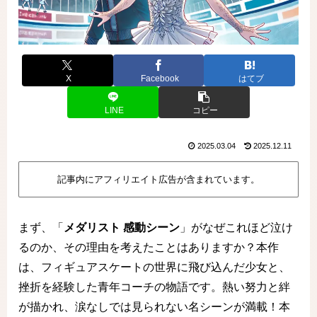
X
Facebook
はてブ
LINE
コピー
2025.03.04
2025.12.11
記事内にアフィリエイト広告が含まれています。
まず、「
メダリスト 感動シーン
」がなぜこれほど泣け
るのか、その理由を考えたことはありますか？本作
は、フィギュアスケートの世界に飛び込んだ少女と、
挫折を経験した青年コーチの物語です。熱い努力と絆
が描かれ、涙なしでは見られない名シーンが満載！本