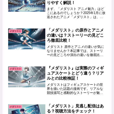
りやすく解説！
まず、「メダリスト アニメ魅力」はど
こにあるのでしょうか？2025年1月に放
送されたアニメ「メダリスト」は、フ
ィギュアスケートをテーマにした話題
作です。スケート未経験者でも楽しめ
るのか、ストーリーの見どころや魅力
「メダリスト」の原作とアニメ
メダリスト
を詳しく解説します！この記事...
の違いは？ストーリーの見どこ
ろ徹底比較！
メダリスト 原作とアニメの違いが気に
なりませんか？本記事では、ストーリ
ーの見どころや演出の違いを徹底比較
し、どちらも楽しめるポイントを紹介
します。この記事を読むとわかること
『メダリスト』の原作とアニメの違い
『メダリスト』は実際のフィギ
メダリスト
ストーリーやキャラクター描写の特...
ュアスケートとどう違う？リア
ルとの比較検証！
メダリストはフィギュアスケートの世
界を描いた話題の漫画です。リアルな
競技描写と感動的なストーリーが魅力
ですが、実際のフィギュアスケートと
はどのような違いがあるのでしょう
か？ここでは、メダリスト フィギュア
「メダリスト」見逃し配信はあ
メダリスト
と現実のフィギュアスケートを比較
る？視聴方法をチェック！
し、...