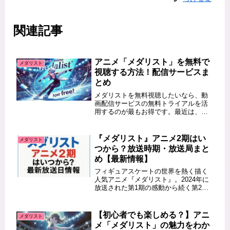
関連記事
アニメ「メダリスト」を無料で
メダリスト
視聴する方法！配信サービスま
とめ
メダリストを無料視聴したいなら、動
画配信サービスの無料トライアルを活
用するのが最もお得です。最近は、ア
ニメの配信サービスが増え、合法的に
無料で観られるチャンスが広がってい
ます。そこで今回は、「メダリスト」
『メダリスト』アニメ2期はい
メダリスト
が配信されているサービスや、お得な
つから？放送時期・放送局まと
視...
め【最新情報】
フィギュアスケートの世界を熱く描く
人気アニメ『メダリスト』。2024年に
放送された第1期の感動から続く第2期
の放送が、ついに発表されました。こ
の記事では、「メダリスト アニメ 2期
いつ」「メダリスト アニメ 2期 主題
【初心者でも楽しめる？】アニ
メダリスト
歌」などの最新情報を...
メ「メダリスト」の魅力をわか