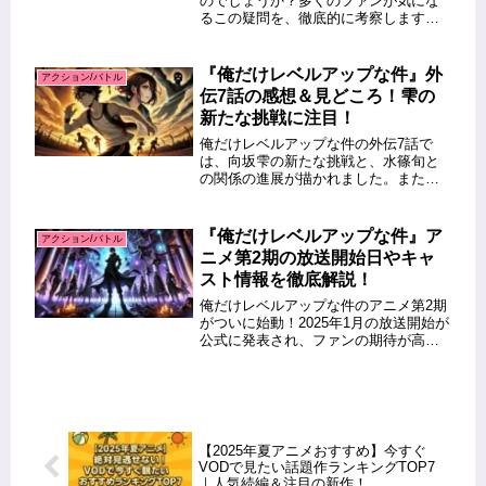
のでしょうか？多くのファンが気にな
るこの疑問を、徹底的に考察します。
そもそも、原作小説はすでに完結して
います。しかし、アニメ化やメディア
ミックス展開が進めば、新たなシリー
『俺だけレベルアップな件』外
アクション/バトル
ズが生まれる可能性もあります。で
伝7話の感想＆見どころ！雫の
は、...
新たな挑戦に注目！
俺だけレベルアップな件の外伝7話で
は、向坂雫の新たな挑戦と、水篠旬と
の関係の進展が描かれました。また、
影の兵士たちの生活が詳しく描かれ、
彼らがどのように過ごしているのかが
明らかになります。本編ではあまり語
『俺だけレベルアップな件』ア
アクション/バトル
られなかった恋愛要素や、影の世界の
ニメ第2期の放送開始日やキャ
新...
スト情報を徹底解説！
俺だけレベルアップな件のアニメ第2期
がついに始動！2025年1月の放送開始が
公式に発表され、ファンの期待が高ま
っています。さらに、第2期の詳細なス
トーリー展開や声優キャストの続投・
新キャスト情報も続々と公開されてい
ます。この記事では、放送開...
【2025年夏アニメおすすめ】今すぐ
VODで見たい話題作ランキングTOP7
｜人気続編＆注目の新作！