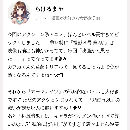
らけるま ✨
アニメ・漫画が大好きな考察女子🎀
今回のアクション系アニメ、ほんとレベル高すぎてビ
ックリしました…！😳✨ 特に『怪獣８号 第2期』は、
映像も演出も神がかってて、毎回「映画かと思っ
た…！」ってなってます🎬🔥
カフカくんの葛藤もリアルで、見てるこっちまで心が
熱くなるんですよね〜🥺💥
それから『アークナイツ』の戦略的なバトルも大好き
です💕 ただのアクションじゃなくて、「頭使う系」の
戦いが観たい人に超おすすめ！🧠💡
あと『桃源暗鬼』は、キャラがイケメン揃いすぎて尊
いのよ…💘 私的には“推し”が多すぎて選べません😂笑