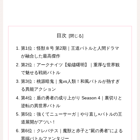
目次
第1位：怪獣８号 第2期｜王道バトルと人間ドラマ
が融合した最高傑作
第2位：アークナイツ【焔燼曙明】｜重厚な世界観
で魅せる戦術バトル
第3位：桃源暗鬼｜鬼vs人類！和風バトルが熱すぎ
る異能アクション
第4位：盾の勇者の成り上がり Season 4｜裏切りと
逆転の異世界バトル
第5位：強くてニューサーガ｜やり直し×バトルの王
道展開がアツい！
第6位：クレバテス｜魔獣と赤子と“屍の勇者”による
異端バトルファンタジー