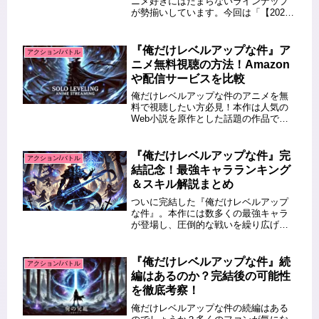
ニメ好きにはたまらないラインナップ
が勢揃いしています。今回は「【2025
年春アニメ】今季最強バトルアニメ特
集！燃えるアクション作品まとめ」と
題して、燃えるような戦いと迫力満点
『俺だけレベルアップな件』ア
アクション/バトル
のアクションを堪能できる注目...
ニメ無料視聴の方法！Amazon
や配信サービスを比較
俺だけレベルアップな件のアニメを無
料で視聴したい方必見！本作は人気の
Web小説を原作とした話題の作品で、
多くのファンが注目しています。この
記事では、『俺だけレベルアップな
件』のアニメを無料で視聴できる配信
『俺だけレベルアップな件』完
アクション/バトル
サービスについて詳しく解説します。
結記念！最強キャラランキング
A...
＆スキル解説まとめ
ついに完結した『俺だけレベルアップ
な件』。本作には数多くの最強キャラ
が登場し、圧倒的な戦いを繰り広げま
した。そこで今回は、最強キャラをラ
ンキング形式で紹介し、スキルも徹底
解説します！この記事を読むとわかる
『俺だけレベルアップな件』続
アクション/バトル
こと 『俺だけレベルアップな件』の
編はあるのか？完結後の可能性
最...
を徹底考察！
俺だけレベルアップな件の続編はある