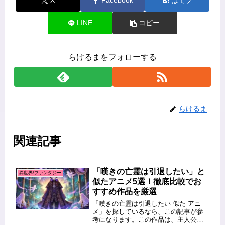
X
Facebook
はてブ
LINE
コピー
らけるまをフォローする
らけるま
関連記事
「嘆きの亡霊は引退したい」と
異世界/ファンタジー
似たアニメ5選！徹底比較でお
すすめ作品を厳選
「嘆きの亡霊は引退したい 似た アニ
メ」を探しているなら、この記事が参
考になります。この作品は、主人公が