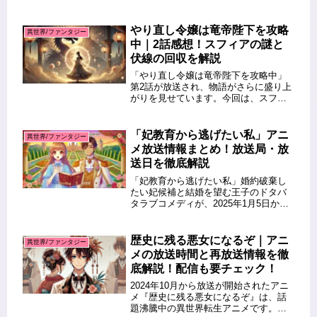
圧倒的な力を持ちながら平穏を望む異
世界ファンタジーとして、多くの視聴
者を魅了してきました。「オーバーロ
やり直し令嬢は竜帝陛下を攻略
異世界/ファンタジー
ード」や「この素晴らしい世界に祝
中｜2話感想！スフィアの謎と
福...
伏線の回収を解説
「やり直し令嬢は竜帝陛下を攻略中」
第2話が放送され、物語がさらに盛り上
がりを見せています。今回は、スフィ
アという謎めいた存在に焦点が当てら
れ、伏線がいくつか回収される展開と
なりました。この記事では、第2話の感
「妃教育から逃げたい私」アニ
異世界/ファンタジー
想を中心に、スフィアの謎や今後の...
メ放送情報まとめ！放送局・放
送日を徹底解説
「妃教育から逃げたい私」婚約破棄し
たい妃候補と結婚を望む王子のドタバ
タラブコメディが、2025年1月5日から
ついに放送スタートします！本記事で
は、この話題のアニメについて、放送
局や放送日などの詳しい情報を徹底的
歴史に残る悪女になるぞ｜アニ
異世界/ファンタジー
に解説します。公式サイトから最...
メの放送時間と再放送情報を徹
底解説！配信も要チェック！
2024年10月から放送が開始されたアニ
メ『歴史に残る悪女になるぞ』は、話
題沸騰中の異世界転生アニメです。こ