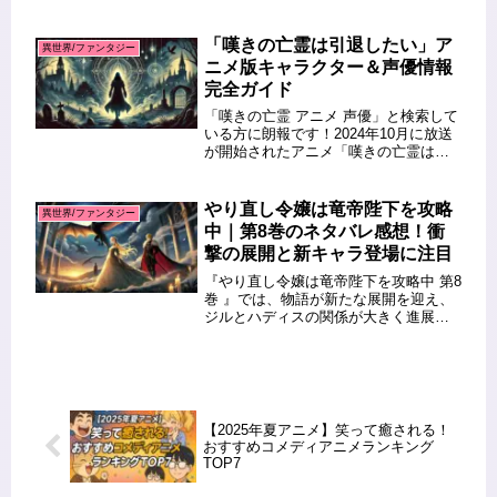
の記事では、アニメの最新の放送時
間、再放送のスケジュール、そして配
信サービスの情報を徹底的に解説しま
「嘆きの亡霊は引退したい」ア
異世界/ファンタジー
す。「見逃したけど再放送はある？...
ニメ版キャラクター＆声優情報
完全ガイド
「嘆きの亡霊 アニメ 声優」と検索して
いる方に朗報です！2024年10月に放送
が開始されたアニメ「嘆きの亡霊は引
退したい」は、ユニークなキャラクタ
ーと豪華声優陣が魅力の作品です。こ
の記事では、主人公クライをはじめと
やり直し令嬢は竜帝陛下を攻略
異世界/ファンタジー
する登場キャラクターの特徴...
中｜第8巻のネタバレ感想！衝
撃の展開と新キャラ登場に注目
『やり直し令嬢は竜帝陛下を攻略中 第8
巻 』では、物語が新たな展開を迎え、
ジルとハディスの関係が大きく進展し
ます。さらに、謎の黒竜が登場し、物
語はさらに緊迫感を増しています。今
回は第8巻のあらすじと感想を徹底解説
し、注目のポイントを詳しくお...
【2025年夏アニメ】笑って癒される！
おすすめコメディアニメランキング
TOP7