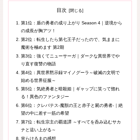
目次
第1位：盾の勇者の成り上がり Season 4｜逆境から
の成長が胸アツ！
第2位：転生したら第七王子だったので、気ままに
魔術を極めます 第2期
第3位：強くてニューサーガ｜ダークな異世界でや
り直す復讐の物語
第4位：異世界黙示録マイノグーラ～破滅の文明で
始める世界征服～
第5位：気絶勇者と暗殺姫｜ギャップに笑って惚れ
る！異色のファンタジー
第6位：クレバテス-魔獣の王と赤子と屍の勇者-｜絶
望の中に差す一筋の希望
第7位：転生宗主の覇道譚 ～すべてを呑み込むサカ
ナと這い上がる～
🌸らけるまの感想