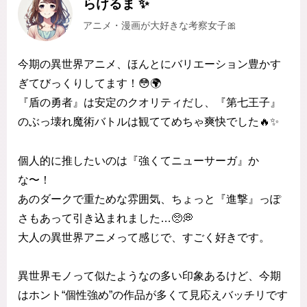
らけるま ✨
アニメ・漫画が大好きな考察女子🎀
今期の異世界アニメ、ほんとにバリエーション豊かす
ぎてびっくりしてます！😳🌍
『盾の勇者』は安定のクオリティだし、『第七王子』
のぶっ壊れ魔術バトルは観ててめちゃ爽快でした🔥✨
個人的に推したいのは『強くてニューサーガ』か
な〜！
あのダークで重ためな雰囲気、ちょっと『進撃』っぽ
さもあって引き込まれました…🥺💭
大人の異世界アニメって感じで、すごく好きです。
異世界モノって似たようなの多い印象あるけど、今期
はホント“個性強め”の作品が多くて見応えバッチリです