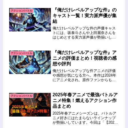
この記事を読むとわかること 『俺だけ
レベルアップな件』20巻の発売日 最終
『俺だけレベルアップな件』の
アクション/バトル
巻に収録されるストーリーの...
キャスト一覧！実力派声優が集
結
俺だけレベルアップな件の声優キャス
トには、坂泰斗さんや上田麗奈さんを
はじめとする実力派声優が勢揃いして
います。本作は、韓国発の人気ウェブ
小説・マンガを原作としたアニメ作品
で、異次元と現世界をつなぐ“ゲート”や
『俺だけレベルアップな件』ア
アクション/バトル
特殊能力を持つ“ハンター”たちが...
ニメの評価まとめ！視聴者の感
想や評判
俺だけレベルアップな件アニメの評価
や感想が気になる方へ。本作は2024年
にアニメ化され、原作ファンからも大
きな注目を集めています。アニメの作
画やバトルシーンのクオリティ、スト
ーリーの再現度、キャストの演技な
2025年春アニメで最強バトルア
アクション/バトル
ど、視聴者の間でさまざまな意見が
ニメ特集！燃えるアクション作
交...
品まとめ
2025年春アニメシーズンは、バトルア
ニメ好きにはたまらないラインナップ
が勢揃いしています。今回は「【2025
年春アニメ】今季最強バトルアニメ特