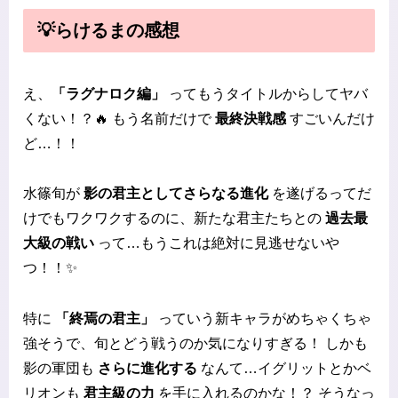
💡らけるまの感想
え、
「ラグナロク編」
ってもうタイトルからしてヤバ
くない！？🔥 もう名前だけで
最終決戦感
すごいんだけ
ど…！！
水篠旬が
影の君主としてさらなる進化
を遂げるってだ
けでもワクワクするのに、新たな君主たちとの
過去最
大級の戦い
って…もうこれは絶対に見逃せないや
つ！！✨
特に
「終焉の君主」
っていう新キャラがめちゃくちゃ
強そうで、旬とどう戦うのか気になりすぎる！ しかも
影の軍団も
さらに進化する
なんて…イグリットとかベ
リオンも
君主級の力
を手に入れるのかな！？ そうなっ