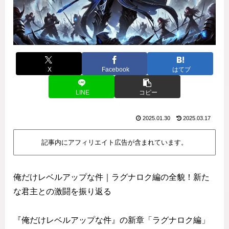
X
Facebook
はてブ
LINE
コピー
2025.01.30
2025.03.17
記事内にアフィリエイト広告が含まれています。
俺だけレベルアップな件｜ラグナロク編の全貌！新た
な君主との激闘を振り返る
『俺だけレベルアップな件』の新章「ラグナロク編」