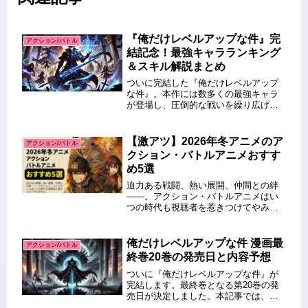
『俺だけレベルアップな件』完
アクション/バトル
結記念！最強キャラランキング
＆スキル解説まとめ
ついに完結した『俺だけレベルアップ
な件』。本作には数多くの最強キャラ
が登場し、圧倒的な戦いを繰り広げま
した。そこで今回は、最強キャラをラ
ンキング形式で紹介し、スキルも徹底
解説します！この記事を読むとわかる
【激アツ】2026年冬アニメのア
アクション/バトル
こと 『俺だけレベルアップな件』の
クション・バトルアニメおすす
最...
め5選
迫力ある戦闘、熱い展開、仲間との絆
――。アクション・バトルアニメはい
つの時代も視聴者を惹きつけてやみま
せん。 2026年冬アニメでも、人気シリ
ーズの続編や新たなバトル作品が目白
押し！ 今回はその中から、熱くて面白
俺だけレベルアップな件 漫画最
アクション/バトル
い「アクション・バトル系アニ...
終巻20巻の発売日と内容予想
ついに『俺だけレベルアップな件』が
完結します。最終巻となる第20巻の発
売日が決定しました。本記事では、そ
の詳細と内容の予想をお届けします。