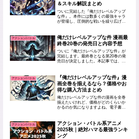
＆スキル解説まとめ
ついに完結した『俺だけレベルアップ
な件』。本作には数多くの最強キャラ
が登場し、圧倒的な戦いを繰り広げま
した。そこで今回は、最強キャラをラ
ンキング形式で紹介し、スキルも徹底
解説します！この記事を読むとわかる
俺だけレベルアップな件 漫画最
アクション/バトル
こと 『俺だけレベルアップな件』の
終巻20巻の発売日と内容予想
最...
ついに『俺だけレベルアップな件』が
完結します。最終巻となる第20巻の発
売日が決定しました。本記事では、そ
の詳細と内容の予想をお届けします。
この記事を読むとわかること 『俺だけ
レベルアップな件』20巻の発売日 最終
『俺だけレベルアップな件』漫
アクション/バトル
巻に収録されるストーリーの...
画全巻を揃えるなら？価格やお
得な購入方法まとめ
俺だけレベルアップな件の漫画を全巻
揃えたいけれど、価格がどのくらいか
かるのか気になりますよね。電子書籍
と紙の単行本では価格が異なり、購入
方法によっては大幅な割引が適用され
ることもあります。この記事では、全
アクション・バトル系アニメ
アクション/バトル
巻の価格やお得な購入方法を詳しく解
2025秋｜絶対ハマる最強ランキ
説...
ング