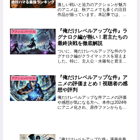
激しい戦いと迫力のアクションが魅力
のアニメは、秋アニメでも多くの注目
作品が揃っています。本記事では、
2025年秋スタートの新作から、アクシ
ョン・バトルジャンルで特におすすめ
の作品をピックアップ。燃える展開と
『俺だけレベルアップな件』ラ
アクション/バトル
作画の迫力が光る、見逃せないアニ
グナロク編が熱い！君主たちの
メ...
最終決戦を徹底解説
ついに、俺だけレベルアップな件のラ
グナロク編がクライマックスを迎えま
した。特に、主人公・水篠旬と君主た
ちの最終決戦はファンの間で大きな話
題となっています。そこで、本記事で
はラグナロク編のストーリーや最終決
『俺だけレベルアップな件』ア
アクション/バトル
戦の見どころを簡潔に解説します。
ニメの評価まとめ！視聴者の感
こ...
想や評判
俺だけレベルアップな件アニメの評価
や感想が気になる方へ。本作は2024年
にアニメ化され、原作ファンからも大
きな注目を集めています。アニメの作
画やバトルシーンのクオリティ、スト
ーリーの再現度、キャストの演技な
ど、視聴者の間でさまざまな意見が
交...
『俺だけレベルアップな件』漫画全巻