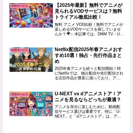
詳しく紹介します。この記事を読め
【2025年最新】無料でアニメが
VODサービス
ば、20...
見られるVODサービスは？無料
トライアル徹底比較！
無料 アニメ VOD比較！無料でアニメが
楽しめるVODサービスを探していませ
んか？🎥✨ 本記事では、DMM TV・U-
NEXT・TSUTAYA DISCASなどの無料
トライアル情報やおすすめ作品を徹底
解説します。 この記事を読むとわかる
Netflix配信2025年春アニメおす
VODサービス
こと...
すめ10選！独占・先行作品まと
め
2025年春アニメも続々と配信開始！特
にNetflixでは、独占配信や先行配信され
る注目作品が豊富に揃っており、アニ
メファン必見のシーズンとなっていま
す。この記事では、【Netflix配信】
2025年春アニメおすすめ10選！独占＆
U-NEXT vs dアニメストア！ア
VODサービス
先行作品ま...
ニメを見るならどっちが最適？
アニメを存分に楽しむために、動画配
信サービス選びは重要です。特に「U-
NEXT」と「dアニメストア」は、アニ
メ好きに人気の2大サービスとして知ら
れています。どちらも豊富なアニメ作
品を配信していますが、サービス内容