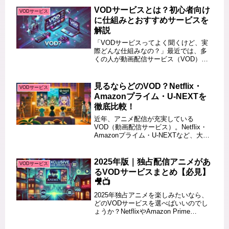
VODサービスとは？初心者向け
VODサービス
に仕組みとおすすめサービスを
解説
「VODサービスってよく聞くけど、実
際どんな仕組みなの？」最近では、多
くの人が動画配信サービス（VOD）を
利用していますが、定額制・レンタ
ル・無料配信など、サービスの種類が
多くて迷うこともありますよね。本記
見るならどのVOD？Netflix・
VODサービス
事では、VODの基本的な仕組みを初...
Amazonプライム・U-NEXTを
徹底比較！
近年、アニメ配信が充実している
VOD（動画配信サービス）。Netflix・
Amazonプライム・U-NEXTなど、大手
サービスの特徴を比較し、アニメ視聴
に最適なVODを紹介します。 この記事
を読むとわかること Netflix・Amazon
2025年版｜独占配信アニメがあ
VODサービス
プ...
るVODサービスまとめ【必見】
🎥📺
2025年独占アニメを楽しみたいなら、
どのVODサービスを選べばいいのでし
ょうか？NetflixやAmazon Prime
Video、ABEMAなどの主要サービスご
とに、独占・先行配信されるアニメを