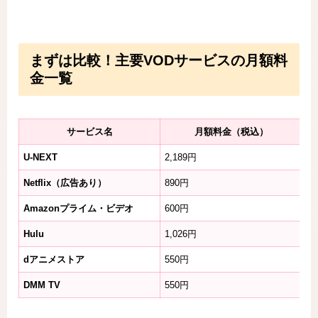
まずは比較！主要VODサービスの月額料
金一覧
サービス名
月額料金（税込）
U-NEXT
2,189円
3
Netflix（広告あり）
890円
な
Amazonプライム・ビデオ
600円
3
Hulu
1,026円
な
dアニメストア
550円
3
DMM TV
550円
3