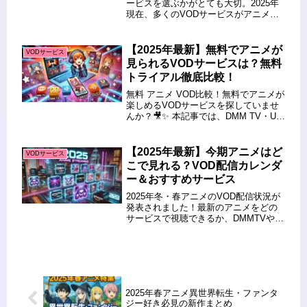
ービスを選ぶかがとても大切。2025年
現在、多くのVODサービスがアニメジ
ャンルに力を入れており、ラインナッ
プや使い勝手に違いがあります。今回
は「【2025年最新版】アニメが豊富な
【2025年最新】無料でアニメが
VODサービス
VODサービス5選！どこで...
見られるVODサービスは？無料
トライアル徹底比較！
無料 アニメ VOD比較！無料でアニメが
楽しめるVODサービスを探していませ
んか？🎥✨ 本記事では、DMM TV・U-
NEXT・TSUTAYA DISCASなどの無料
トライアル情報やおすすめ作品を徹底
解説します。 この記事を読むとわかる
【2025年最新】今期アニメはど
VODサービス
こと...
こで見れる？VOD配信カレンダ
ー＆おすすめサービス
2025年冬・春アニメのVOD配信状況が
発表されました！最新のアニメをどの
サービスで視聴できるか、DMMTVや
ABEMA、Amazonプライムビデオなど
の配信情報をまとめました。今期の話
題作や継続作品をチェックして、お気
に入りのアニメを見逃...
2025年春アニメ異世界転生・ファンタ
ジー好き必見の新作まとめ