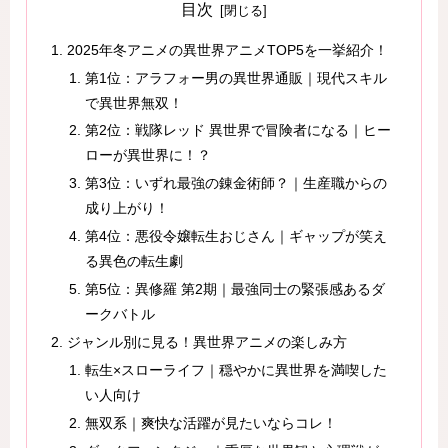
目次
2025年冬アニメの異世界アニメTOP5を一挙紹介！
第1位：アラフォー男の異世界通販｜現代スキル
で異世界無双！
第2位：戦隊レッド 異世界で冒険者になる｜ヒー
ローが異世界に！？
第3位：いずれ最強の錬金術師？｜生産職からの
成り上がり！
第4位：悪役令嬢転生おじさん｜ギャップが笑え
る異色の転生劇
第5位：異修羅 第2期｜最強同士の緊張感あるダ
ークバトル
ジャンル別に見る！異世界アニメの楽しみ方
転生×スローライフ｜穏やかに異世界を満喫した
い人向け
無双系｜爽快な活躍が見たいならコレ！