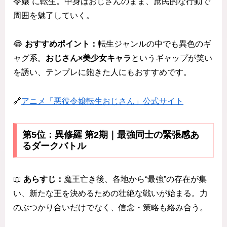
令嬢”に転生。中身はおじさんのまま、庶民的な行動で
周囲を魅了していく。
😂
おすすめポイント：
転生ジャンルの中でも異色のギ
ャグ系。
おじさん×美少女キャラ
というギャップが笑い
を誘い、テンプレに飽きた人にもおすすめです。
🔗
アニメ「悪役令嬢転生おじさん」公式サイト
第5位：異修羅 第2期｜最強同士の緊張感あ
るダークバトル
📖
あらすじ：
魔王亡き後、各地から“最強”の存在が集
い、新たな王を決めるための壮絶な戦いが始まる。力
のぶつかり合いだけでなく、信念・策略も絡み合う。