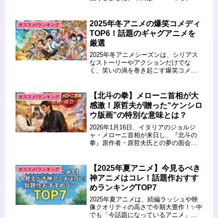
メの最強バトルシーンTOP5！激戦を振
り返る！」というテーマで、特に印象
的だったバトルを厳選してご紹介しま
2025年冬アニメの爆笑コメディ
オススメ/ランキング
す。異世界転生、ダークフ...
TOP6！話題のギャグアニメを
厳選
2025年冬アニメシーズンは、シリアス
なストーリーやアクションだけでな
く、笑いの渦を巻き起こす爆笑コメデ
ィ作品も目白押し！毎週の楽しみとし
て「腹筋崩壊アニメ」を探しているあ
なたに向けて、SNSでも話題沸騰中の
【北斗の拳】メローニ首相が大
オススメ/ランキング
ギャグアニメを厳選しました。今期...
感激！原哲夫が贈った“ケンシロ
ウ版画”の特別な意味とは？
2026年1月16日、イタリアのジョルジ
ャ・メローニ首相が来日し、『北斗の
拳』原作者・原哲夫氏との夢の面会が
実現しました。面会の場では、メロー
ニ首相の誕生日を祝うかたちで、原氏
から直筆メッセージ入りの“ケンシロ
【2025年夏アニメ】今見るべき
オススメ/ランキング
ウ”ジークレー版画が贈られ、満...
神アニメはコレ！話題作おすす
めランキングTOP7
2025年夏アニメは、続編ラッシュや映
像クオリティの高さで今期大豊作！✨中
でも「今話題になっているアニメ」や