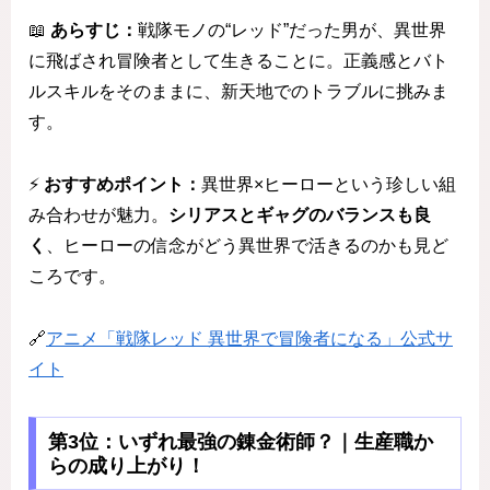
📖
あらすじ：
戦隊モノの“レッド”だった男が、異世界
に飛ばされ冒険者として生きることに。正義感とバト
ルスキルをそのままに、新天地でのトラブルに挑みま
す。
⚡
おすすめポイント：
異世界×ヒーローという珍しい組
み合わせが魅力。
シリアスとギャグのバランスも良
く
、ヒーローの信念がどう異世界で活きるのかも見ど
ころです。
🔗
アニメ「戦隊レッド 異世界で冒険者になる」公式サ
イト
第3位：いずれ最強の錬金術師？｜生産職か
らの成り上がり！