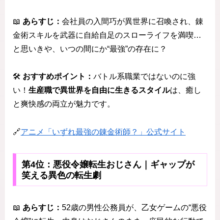
📖
あらすじ：
会社員の入間巧が異世界に召喚され、錬
金術スキルを武器に自給自足のスローライフを満喫…
と思いきや、いつの間にか“最強”の存在に？
🛠️
おすすめポイント：
バトル系職業ではないのに強
い！
生産職で異世界を自由に生きるスタイル
は、癒し
と爽快感の両立が魅力です。
🔗
アニメ「いずれ最強の錬金術師？」公式サイト
第4位：悪役令嬢転生おじさん｜ギャップが
笑える異色の転生劇
📖
あらすじ：
52歳の男性公務員が、乙女ゲームの“悪役