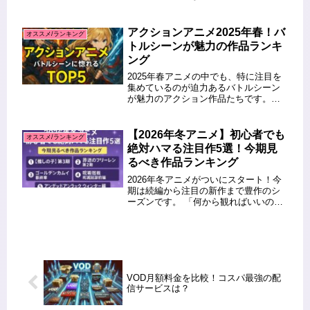
「SNSでバズっている作品」を中心
に、おすすめランキングTOP7を厳選し
ました！「何から観ようか迷ってる」
アクションアニメ2025年春！バ
オススメ/ランキング
「とにかく間違いないやつを...
トルシーンが魅力の作品ランキ
ング
2025年春アニメの中でも、特に注目を
集めているのが迫力あるバトルシーン
が魅力のアクション作品たちです。今
季はバトル演出に定評のあるスタジオ
による新作や、話題の原作をアニメ化
した作品が多く、ファンの間で大きな
【2026年冬アニメ】初心者でも
オススメ/ランキング
話題となっています。この記事では...
絶対ハマる注目作5選！今期見
るべき作品ランキング
2026年冬アニメがついにスタート！今
期は続編から注目の新作まで豊作のシ
ーズンです。 「何から観ればいいのか
わからない……」というあなたのため
に、アニメ初心者でも楽しめる話題作
を厳選してご紹介！ 本記事では、2026
年冬アニメの中から、特に...
VOD月額料金を比較！コスパ最強の配
信サービスは？