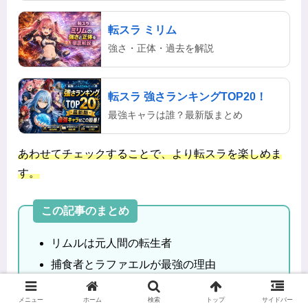
転スラ ミリム
強さ・正体・過去を解説
転スラ 強さランキングTOP20！
最強キャラは誰？最新版まとめ
あわせてチェックすることで、より転スラを楽しめま
す。
この記事のまとめ
リムルは元人間の転生者
捕食者とラファエルが最強の理由
魔王化で別次元の強さへ
メニュー
ホーム
検索
トップ
サイドバー
総合力で最強クラスの存在