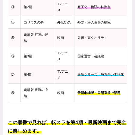
TVアニ
③
第2期
魔王化・物語の転換点
メ
④
コリウスの夢
外伝OVA
外交・潜入任務の補完
劇場版 紅蓮の絆
⑤
映画
外伝・高クオリティ
編
TVアニ
⑥
第3期
国家運営・会議編
メ
TVアニ
⑦
第4期
最新シリーズ・勢力争い本格化
メ
劇場版 蒼海の涙
⑧
映画
最新劇場版・公開直後で話題
編
この順番で見れば、転スラを第4期・最新映画まで完全
に楽しめます。