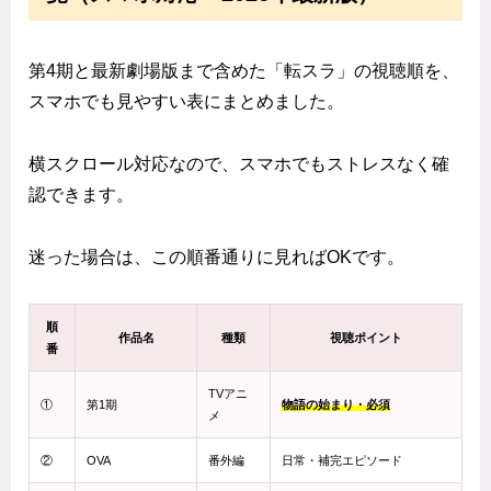
第4期と最新劇場版まで含めた「転スラ」の視聴順を、
スマホでも見やすい表にまとめました。
横スクロール対応なので、スマホでもストレスなく確
認できます。
迷った場合は、この順番通りに見ればOKです。
順
作品名
種類
視聴ポイント
番
TVアニ
①
第1期
物語の始まり・必須
メ
②
OVA
番外編
日常・補完エピソード