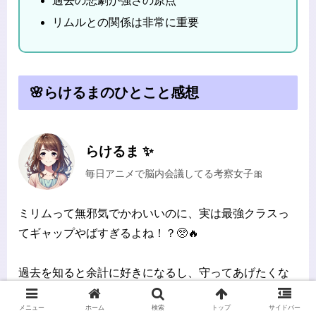
過去の悲劇が強さの原点
リムルとの関係は非常に重要
🌸らけるまのひとこと感想
らけるま ✨
毎日アニメで脳内会議してる考察女子🎀
ミリムって無邪気でかわいいのに、実は最強クラスっ
てギャップやばすぎるよね！？🥺🔥
過去を知ると余計に好きになるし、守ってあげたくな
る気持ちになる…💔
メニュー
ホーム
検索
トップ
サイドバー