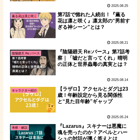
2025.08.25
第7話で惚れた人続出！『薫る
薫る花は凛と咲く
花は凛と咲く』凛太郎の“男前す
ぎる神シーン”とは？
2025.08.21
『陰陽廻天 Re:バース』第7話考
陰陽廻天 Re:バース
察｜「嘘だと言ってくれ」晴明
の正体と世界蟲毒の真実とは？
2025.08.14
【ラザロ】アクセルとダグは23
キャラクター紹介
歳！年齢設定から見る関係性
と“見た目年齢”ギャップ
2025.05.24
『Lazarus』スキナーは悪魔に
考察・解説
魂を売ったのか？アベルとハー
シュの対話が導く答えとは