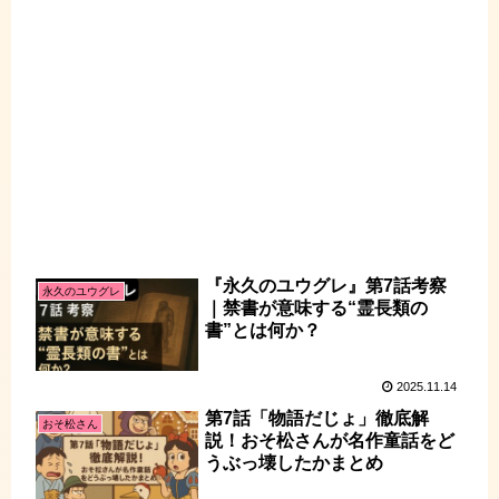
『永久のユウグレ』第7話考察
永久のユウグレ
｜禁書が意味する“霊長類の
書”とは何か？
2025.11.14
第7話「物語だじょ」徹底解
おそ松さん
説！おそ松さんが名作童話をど
うぶっ壊したかまとめ