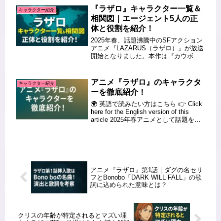
能力・ラザロ加入の理由まで、初見で
『ラザロ』キャラクター一覧＆
キャラクター紹介
もわかりやすく解説します...
相関図｜エージェント5人の正
体と役割を紹介！
2025年春、話題沸騰中のSFアクション
アニメ『LAZARUS（ラザロ）』が放送
開始となりました。本作は『カウボー
イビバップ』の渡辺信一郎監督を筆頭
に、アクション監修に『ジョン・ウィ
ック』のチャド・スタエルスキ氏、制
アニメ『ラザロ』のキャラクタ
キャラクター紹介
作は『呪術廻戦』『チェン...
ーを徹底紹介！
🌍 英語で読みたい方はこちら 👉 Click
here for the English version of this
article 2025年春アニメとして話題を集
めるSFアクション『ラザロ』は、渡辺
信一郎監督とMAPPAがタッグを組ん...
アニメ『ラザロ』第1話｜ダグの名セリ
フとBonobo「DARK WILL FALL」の歌
詞に込められた意味とは？
クリスの年齢が特定されるとマズい理