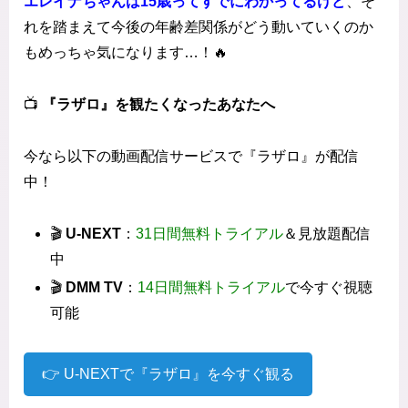
エレイナちゃんは15歳ってすでにわかってるけど
、そ
れを踏まえて今後の年齢差関係がどう動いていくのか
もめっちゃ気になります…！🔥
📺
『ラザロ』を観たくなったあなたへ
今なら以下の動画配信サービスで『ラザロ』が配信
中！
🎬
U-NEXT
：
31日間無料トライアル
＆見放題配信
中
🎬
DMM TV
：
14日間無料トライアル
で今すぐ視聴
可能
👉 U-NEXTで『ラザロ』を今すぐ観る