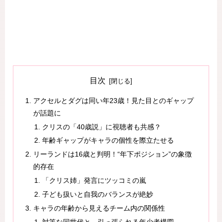
目次
アクセルとダグは同い年23歳！見た目とのギャップ
が話題に
クリスの「40歳説」に視聴者も共感？
年齢ギャップがキャラの個性を際立たせる
リーランドは16歳と判明！“年下ポジション”の象徴
的存在
「クリス姉」発言にツッコミの嵐
子ども扱いと自我のバランスが絶妙
キャラの年齢から見えるチーム内の関係性
対等な同世代と、引っ張られる年少者構図