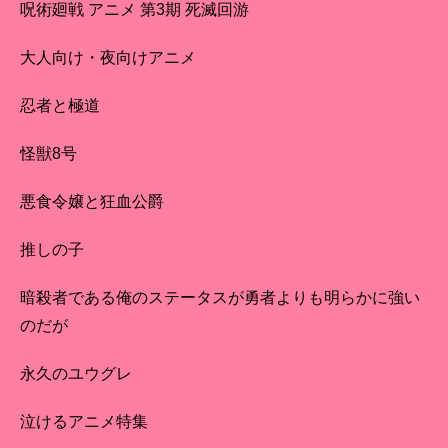
呪術廻戦 アニメ 第3期 死滅回游
大人向け・夜向けアニメ
忍者と極道
怪獣8号
悪食令嬢と狂血公爵
推しの子
暗殺者である俺のステータスが勇者よりも明らかに強い
のだが
永久のユウグレ
泣けるアニメ特集