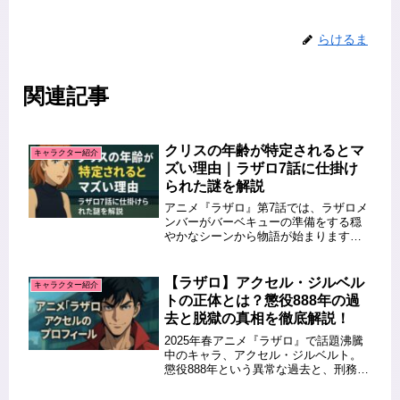
らけるま
関連記事
クリスの年齢が特定されるとマ
キャラクター紹介
ズい理由｜ラザロ7話に仕掛け
られた謎を解説
アニメ『ラザロ』第7話では、ラザロメ
ンバーがバーベキューの準備をする穏
やかなシーンから物語が始まります。
その中で、クリスティンが仲間たちと
交わす何気ない“年齢”の話題が、思わぬ
緊張感を生み出しました。「年齢を言
【ラザロ】アクセル・ジルベル
キャラクター紹介
ったら特定されちゃうし」という...
トの正体とは？懲役888年の過
去と脱獄の真相を徹底解説！
2025年春アニメ『ラザロ』で話題沸騰
中のキャラ、アクセル・ジルベルト。
懲役888年という異常な過去と、刑務所
脱獄を繰り返してきた“脱獄王”の正体と
は？本記事では、彼の衝撃的な経歴・