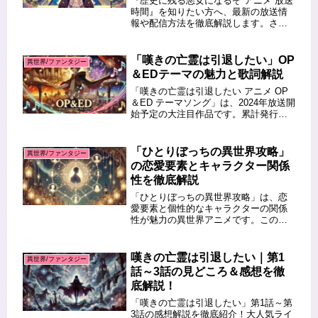
『歴史に残る悪女になるぞ アニメ 放送
時間』を知りたい方へ、最新の放送情
報や配信方法を徹底解説します。さら
に、再放送のスケジュールや見逃し配
信を視聴する方法もご紹介。この記事
を読めば、大人気アニメを見逃さずに
「嘆きの亡霊は引退したい」OP
異世界/ファンタジー
楽しむための情報がすべてわかりま...
＆EDテーマの魅力と歌詞解説
「嘆きの亡霊は引退したい アニメ OP
＆ED テーマソング」は、2024年放送開
始予定の大注目作品です。累計発行部
数130万部を誇る大人気小説を原作と
し、オープニングテーマはLezelの「葛
藤Tomorrow」、エンディングテーマは
「ひとりぼっちの異世界攻略」
異世界/ファンタジー
P丸様。...
の恋愛要素とキャラクター関係
性を徹底解説
「ひとりぼっちの異世界攻略」は、恋
愛要素と個性的なキャラクターの関係
性が魅力の異世界アニメです。この作
品では、主人公・遥が孤独な冒険を通
じてヒロインたちとの絆を深める姿が
描かれており、恋愛が物語を彩る重要
嘆きの亡霊は引退したい｜第1
異世界/ファンタジー
なテーマとなっています。また、キャ
話～3話の見どころ＆感想を徹
ラ...
底解説！
「嘆きの亡霊は引退したい」第1話～第
3話の感想解説を徹底紹介！大人気ライ