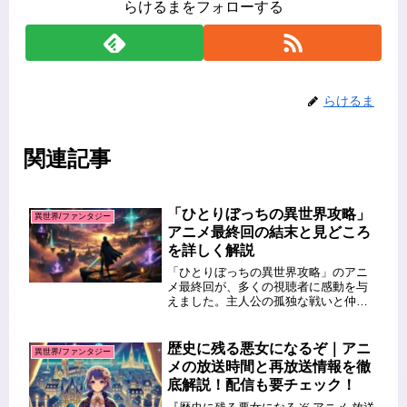
らけるまをフォローする
らけるま
関連記事
「ひとりぼっちの異世界攻略」
異世界/ファンタジー
アニメ最終回の結末と見どころ
を詳しく解説
「ひとりぼっちの異世界攻略」のアニ
メ最終回が、多くの視聴者に感動を与
えました。主人公の孤独な戦いと仲間
たちとの絆がどのような形で結実した
のか、ファンならずとも気になるとこ
ろでしょう。この記事では、最終回の
歴史に残る悪女になるぞ｜アニ
異世界/ファンタジー
結末、見どころ、そして今後の展開へ
メの放送時間と再放送情報を徹
の...
底解説！配信も要チェック！