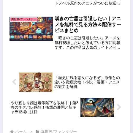
トノベル原作のアニメがついに放送開
始されました。第1話から第3話では、
主人公クライ・アンドリヒのユニーク
なキャラクターや、仲間たちとの冒険
嘆きの亡霊は引退したい｜アニ
異世界/ファンタジー
が鮮やかに描かれています。この...
メを無料で見る方法＆配信サー
ビスまとめ
「嘆きの亡霊は引退したい」アニメを
無料視聴したいと考えている方に朗報
です。この作品は人気のライトノベル
が原作で、多くのファンが待ち望んで
いたアニメ化作品となっています。無
料視聴を検討している方に向けて、こ
の記事では安全に視聴できる方法や、
対...
「歴史に残る悪女になるぞ」原作との
違いを徹底比較！小説・漫画・アニメ
の魅力を解説
やり直し令嬢は竜帝陛下を攻略中｜第8
巻のネタバレ感想！衝撃の展開と新キ
ャラ登場に注目
ホーム
異世界/ファンタジー