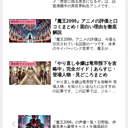
メ『歴史に残る悪女になるぞ』は、話
題沸騰中の異世界転生アニメです。こ
の記事では、アニメの最新の放送時
間、再放送のスケジュール、そして配
信サービスの情報を徹底的に解説しま
『魔王2099』アニメの評価と口
異世界/ファンタジー
す。「見逃したけど再放送はある？...
コミまとめ！面白い理由を徹底
解説
『魔王2099』アニメの評価は、今最も
注目されている話題の一つです。未来
のサイバーパンク世界で、魔王が
YouTuberとして活躍する斬新なストー
リーに、視聴者からの口コミも熱い注
目を集めています。本記事では、アニ
「やり直し令嬢は竜帝陛下を攻
異世界/ファンタジー
メ『魔王2099』がなぜ面白...
略中」完全ガイド｜あらすじ・
登場人物・見どころまとめ
「やり直し令嬢は竜帝陛下を攻略中 登
場人物」を知りたいあなたにおすすめ
の記事です。この記事では、ジル・サ
ーヴェルやハディス・テオス・ラーヴ
ェをはじめとする主要キャラクターの
魅力を詳しく紹介します。物語の進行
と共に成長する登場人物たちの関係
性...
『魔王2099』の声優一覧！日野聡、伊
藤美来ら豪華キャストを徹底紹介