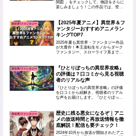
関図 」をチェックして、物語をさらに
楽しみましょう！この作品では、登場
キャラクターたちの複雑な関係性がス
トーリーの魅力を引き立てています。
特に、ジルやカミラ、竜帝陛下ハディ
【2025年夏アニメ】異世界＆フ
異世界/ファンタジー
スのつながりは物語の鍵を握る重要...
ァンタジーおすすめアニメラン
キングTOP7
2025年夏も異世界・ファンタジー作品
が大豊作！🌟王道転生モノからダーク
ファンタジー、スローライフ系まで幅
広いジャンルが勢ぞろいしています。
この記事では、今期注目の異世界・フ
ァンタジーアニメをランキング形式で
『ひとりぼっちの異世界攻略』
異世界/ファンタジー
紹介し、どのVODサービスで配信...
の評価は？口コミから見る視聴
者のリアルな声
『ひとりぼっちの異世界攻略』の評価
を口コミから紐解き、視聴者のリアル
な声をお届けします。『ひとりぼっち
の異世界攻略』は、孤独な主人公が異
世界で成り上がる物語として話題を集
めています。この記事では、この作品
歴史に残る悪女になるぞ｜アニ
異世界/ファンタジー
に対する視聴者の評価や口コミを徹底
メの放送時間と再放送情報を徹
調...
底解説！配信も要チェック！
2024年10月から放送が開始されたアニ