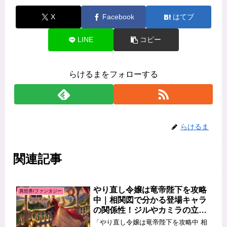
X
Facebook
はてブ
LINE
コピー
らけるまをフォローする
らけるま
関連記事
やり直し令嬢は竜帝陛下を攻略
異世界/ファンタジー
中｜相関図で分かる登場キャラ
の関係性！ジルやカミラの立ち
位置も解説
「やり直し令嬢は竜帝陛下を攻略中 相