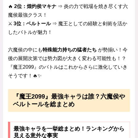
🔥
2位：煌灼侯マキナ
⇒ 炎の力で戦場を焼き尽くす六
魔侯最強クラス！
⚔️
3位：ベルトール
⇒ 魔王としての経験と剣術を活か
したバトルが魅力！
六魔侯の中にも
特殊能力持ちの猛者たち
が勢揃い！今
後の展開次第では勢力図が大きく変わる可能性も！？
『魔王2099』のバトルはこれからさらに激化していき
そうです！🔥✨
『魔王2099』最強キャラは誰？六魔侯や
ベルトールを総まとめ
最強キャラを一挙総まとめ！ランキングから
見える意外な事実