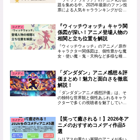
題を集める中、2025年最新のファン投
票による人気キャラランキングが公開
されました。この記事では、「ウィッ
チウォッチ アニメキャラ 人気ラン
キング 2025年最新ファン投票結果」
『ウィッチウォッチ』キャラ関
コメディ
のキーワードで検索する方に向...
係図が深い！アニメ登場人物の
相関と立ち位置を解説
『ウィッチウォッチ』のアニメ／原作
キャラクター関係図は、個性豊かな魔
女・使い魔・鬼・天狗など多様な種族
が交錯し、「誰と誰がどうつながって
いるの？」と感じた読者にとって、関
係性が一目で整理できる強力な手がか
「ダンダダン」アニメ感想＆評
コメディ
りになります。本記事では、幼馴染か
価まとめ！魅力と面白さを徹底
ら...
解説！
「ダンダダンアニメ感想評価」は、そ
の独特な世界観と個性あふれるキャラ
クターで多くの視聴者を魅了していま
す。本記事では、「ダンダダン」のア
ニメ感想や評価を徹底的に解説しその
面白さの秘密に迫ります。初めて視聴
【笑って癒される！】2026冬ア
コメディ
する方も、すでに楽しんでいる方も必
ニメのおすすめコメディ作品5
見...
選
シリアスや重たい展開のアニメが多い