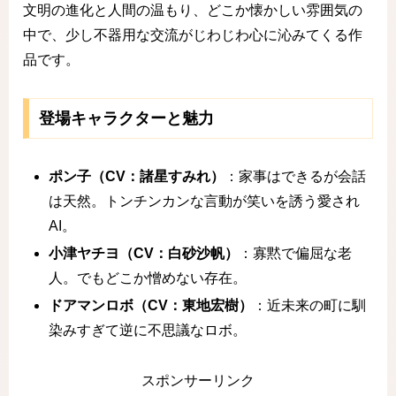
文明の進化と人間の温もり、どこか懐かしい雰囲気の
中で、少し不器用な交流がじわじわ心に沁みてくる作
品です。
登場キャラクターと魅力
ポン子（CV：諸星すみれ）
：家事はできるが会話
は天然。トンチンカンな言動が笑いを誘う愛され
AI。
小津ヤチヨ（CV：白砂沙帆）
：寡黙で偏屈な老
人。でもどこか憎めない存在。
ドアマンロボ（CV：東地宏樹）
：近未来の町に馴
染みすぎて逆に不思議なロボ。
スポンサーリンク