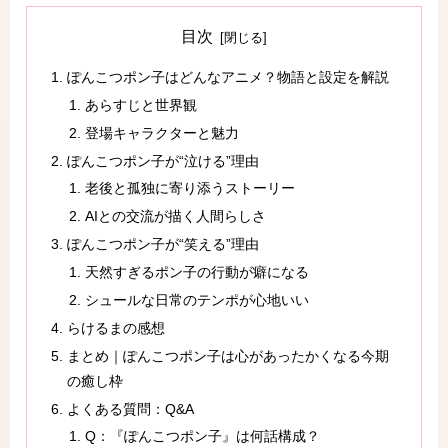
目次
ぽんこつポン子はどんなアニメ？物語と設定を解説
あらすじと世界観
登場キャラクターと魅力
ぽんこつポン子が“泣ける”理由
老後と孤独に寄り添うストーリー
AIとの交流が描く人間らしさ
ぽんこつポン子が“笑える”理由
天然すぎるポン子の行動が癖になる
シュールな日常のテンポが心地いい
らけるまの感想
まとめ｜ぽんこつポン子は心があったかくなる今期
の癒し枠
よくある質問：Q&A
Q：『ぽんこつポン子』は何話構成？