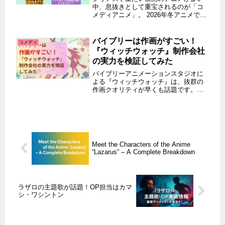
中、息抜きとして重宝されるのが「コ
メディアニメ」。 2026年冬アニメで
も、笑って癒される作品が数多く登場
しています。 今回はその中から、日常
系からシュール系まで、バラエティ豊
バイブリーは作画がすごい！
コメディ
かなコメディ作品を5つピックア...
『ウィッチウォッチ』制作会社
の実力を検証してみた
バイブリーアニメーションスタジオに
よる『ウィッチウォッチ』は、抜群の
作画クオリティが早くも話題です。キ
ャラクターの表情や魔法エフェクトに
至る細部の描写が原作ファンをも唸ら
せる理由とは？本記事では、緻密でダ
イナミックな作画力の背景にある制作
体...
Meet the Characters of the Anime
“Lazarus” – A Complete Breakdown
ラザロの主題歌が話題！OP担当はカマ
シ・ワシントン