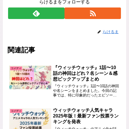
らけるまをフォローする
らけるま
関連記事
『ウィッチウォッチ』1話〜10
コメディ
話の神回はどれ？名シーン＆感
想ピックアップまとめ
『ウィッチウォッチ』1話〜10話の神回
や名シーンをまとめました。今回の記
事では、特に印象的だったエピソード
や視聴者からのリアクション、感想を
網羅的にご紹介します。ニコとモリヒ
トの物語が展開する中で、至高の“神
ウィッチウォッチ人気キャラ
コメディ
回”はどれなのか？それぞれの見ど...
2025年版！最新ファン投票ラン
キングを発表
『ウィッチウォッチ』のアニメ化が話