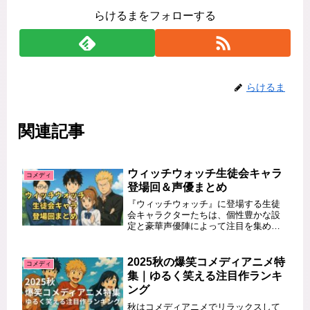
らけるまをフォローする
らけるま
関連記事
ウィッチウォッチ生徒会キャラ
コメディ
登場回＆声優まとめ
『ウィッチウォッチ』に登場する生徒
会キャラクターたちは、個性豊かな設
定と豪華声優陣によって注目を集めて
います。この記事では、生徒会キャラ
が初登場するエピソードをはじめ、キ
ャラクターごとの声優や特徴について
2025秋の爆笑コメディアニメ特
コメディ
詳しく紹介します。どのキャラがどの
集｜ゆるく笑える注目作ランキ
回...
ング
秋はコメディアニメでリラックスして