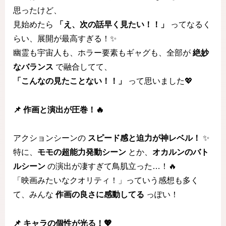
思ったけど、
見始めたら
「え、次の話早く見たい！！」
ってなるく
らい、展開が最高すぎる！✨
幽霊も宇宙人も、ホラー要素もギャグも、全部が
絶妙
なバランス
で融合してて、
「こんなの見たことない！！」
って思いました💖
📌 作画と演出が圧巻！🔥
アクションシーンの
スピード感と迫力が神レベル！
✨
特に、
モモの超能力発動シーン
とか、
オカルンのバト
ルシーン
の演出が凄すぎて鳥肌立った…！🔥
「映画みたいなクオリティ！」っていう感想も多く
て、みんな
作画の良さに感動してる
っぽい！
📌 キャラの個性が光る！💖