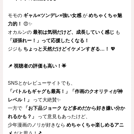
モモの
ギャル×ツンデレ×強い女感
が
めちゃくちゃ魅
力的！
😍✨
オカルンの
最初は気弱だけど、成長していく感じ
も
「頑張れー！」って応援したくなる！
ジジも
ちょっと天然だけどイケメンすぎる…！
💖
📌 視聴者の評価も高い！🌟
SNSとかレビューサイトでも、
「バトルもギャグも最高！」「作画のクオリティが神
レベル！」
って大絶賛✨
一方で
「お下品ジョーク など多めだから好き嫌い分か
れるかも？」
って意見もあったけど、
少年漫画のノリが好きなら
めちゃくちゃ楽しめるアニ
メ
だと思う！🎵