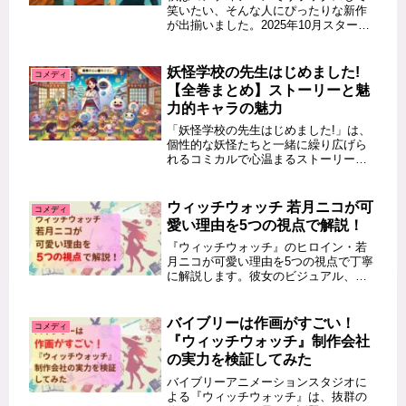
笑いたい、そんな人にぴったりな新作
が出揃いました。2025年10月スタート
の秋アニメから、笑いが止まらない注
目コメディ作品を厳選。ストレス解消
や癒やしにもおすすめの、今期注目の
妖怪学校の先生はじめました!
コメディ
コメディアニメをランキング形式...
【全巻まとめ】ストーリーと魅
力的キャラの魅力
「妖怪学校の先生はじめました!」は、
個性的な妖怪たちと一緒に繰り広げら
れるコミカルで心温まるストーリーが
特徴の人気漫画です。本記事では、全
巻を通じたストーリーの概要をまとめ
るとともに、作品を彩る魅力的なキャ
ウィッチウォッチ 若月ニコが可
コメディ
ラクターたちを詳しくご紹介しま
愛い理由を5つの視点で解説！
す。...
『ウィッチウォッチ』のヒロイン・若
月ニコが可愛い理由を5つの視点で丁寧
に解説します。彼女のビジュアル、性
格、魔法トラブルから恋愛関係まで、
多面的な魅力に迫ります。この記事を
読めば、「なぜニコがここまで愛され
バイブリーは作画がすごい！
コメディ
るのか」がすっきり分かります。 こ...
『ウィッチウォッチ』制作会社
の実力を検証してみた
バイブリーアニメーションスタジオに
よる『ウィッチウォッチ』は、抜群の