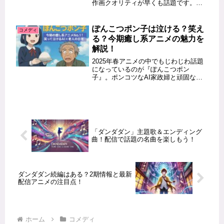
作画クオリティが早くも話題です。キ
ャラクターの表情や魔法エフェクトに
至る細部の描写が原作ファンをも唸ら
せる理由とは？本記事では、緻密でダ
ぽんこつポン子は泣ける？笑え
コメディ
イナミックな作画力の背景にある制作
る？今期癒し系アニメの魅力を
体...
解説！
2025年春アニメの中でもじわじわ話題
になっているのが『ぽんこつポン
子』。ポンコツなAI家政婦と頑固なお
じいちゃんの、シュールで優しい日常
が描かれます。「泣けるの？」「笑え
るの？」「どんな層に刺さるの？」そ
んな疑問に答えるべく、作品の魅力
を...
「ダンダダン」主題歌＆エンディング
曲！配信で話題の名曲を楽しもう！
ダンダダン続編はある？2期情報と最新
配信アニメの注目点！
ホーム
コメディ