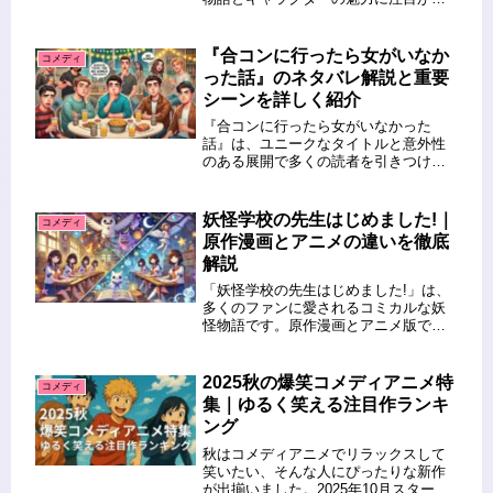
まっています。今回は、主人公・安倍
晴明が人間教師としての成長を見せる
場面や、妖怪たちとの心温まる交流が
『合コンに行ったら女がいなか
コメディ
描かれました。また、学園長の謎に
った話』のネタバレ解説と重要
迫...
シーンを詳しく紹介
『合コンに行ったら女がいなかった
話』は、ユニークなタイトルと意外性
のある展開で多くの読者を引きつけて
います。この物語は、笑いと驚き、そ
して友情や人間関係の奥深さを描いて
います。この記事では、『合コンに行
妖怪学校の先生はじめました!｜
コメディ
ったら女がいなかった話』のネタバレ
原作漫画とアニメの違いを徹底
解説...
解説
「妖怪学校の先生はじめました!」は、
多くのファンに愛されるコミカルな妖
怪物語です。原作漫画とアニメ版で
は、ストーリー展開やキャラクターの
描写にいくつかの違いがあります。こ
の記事では、原作漫画とアニメの違い
2025秋の爆笑コメディアニメ特
コメディ
を徹底比較し、どちらも楽しみ尽くす
集｜ゆるく笑える注目作ランキ
た...
ング
秋はコメディアニメでリラックスして
笑いたい、そんな人にぴったりな新作
が出揃いました。2025年10月スタート