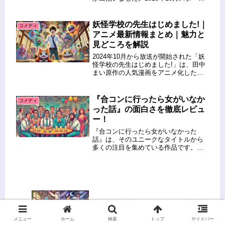
の秋アニメから、笑いが止まらない注
目コメディ作品を厳選。ストレス解消
や癒やしにもおすすめの、今期注目の
妖怪学校の先生はじめました!｜
コメディ
コメディアニメをランキング形式...
アニメ最新情報まとめ｜魅力と
見どころを解説
2024年10月から放送が開始された「妖
怪学校の先生はじめました!」は、田中
まい原作の人気漫画をアニメ化した話
題作です。癖の強い人間教師と個性豊
かな妖怪たちが織りなすハートフルな
学園コメディは、多くのファンを魅了
『合コンに行ったら女がいなか
コメディ
しています。この記事では、ア...
った話』の面白さを徹底レビュ
ー！
『合コンに行ったら女がいなかった
話』は、そのユニークなタイトルから
多くの注目を集めている作品です。こ
の作品は、日常的な出来事をコミカル
に描きつつ、予想外の展開で読者を笑
わせる構成が特徴です。この記事で
は、なぜこの作品が多くの人を魅了す
るのか...
妖怪学校の先生はじめました!｜原作漫
画とアニメの違いを徹底解説
メニュー
ホーム
検索
トップ
サイドバー