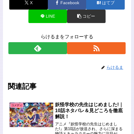
X
Facebook
はてブ
LINE
コピー
らけるまをフォローする
らけるま
関連記事
妖怪学校の先生はじめました!｜
コメディ
10話ネタバレ＆見どころを徹底
解説！
アニメ『妖怪学校の先生はじめまし
た!』第10話が放送され、さらに深まる
物語とキャラクターの魅力に注目が集