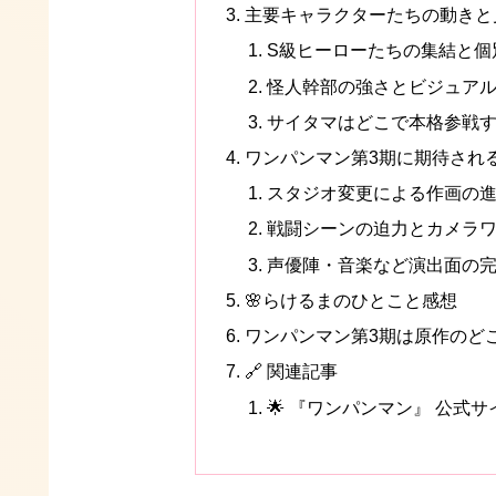
主要キャラクターたちの動きと
S級ヒーローたちの集結と個
怪人幹部の強さとビジュア
サイタマはどこで本格参戦
ワンパンマン第3期に期待され
スタジオ変更による作画の
戦闘シーンの迫力とカメラ
声優陣・音楽など演出面の
🌸らけるまのひとこと感想
ワンパンマン第3期は原作のど
🔗 関連記事
🌟 『ワンパンマン』 公式