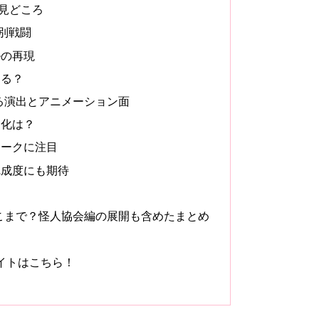
見どころ
別戦闘
ルの再現
する？
る演出とアニメーション面
進化は？
ワークに注目
完成度にも期待
こまで？怪人協会編の展開も含めたまとめ
サイトはこちら！