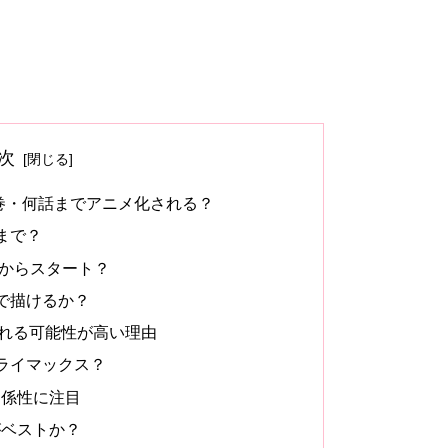
次
巻・何話までアニメ化される？
まで？
近からスタート？
で描けるか？
れる可能性が高い理由
ライマックス？
関係性に注目
がベストか？