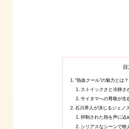
目
“熱血クール”の魅力とは
ストイックさと冷静さ
サイタマへの尊敬が生
石川界人が演じるジェノス
抑制された熱を声に込
シリアスなシーンで映