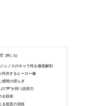
次
？ジェノスのキャラ性を徹底解剖
が共存するヒーロー像
む感情の揺らぎ
の“声”が持つ説得力
める技術
える低音の演技