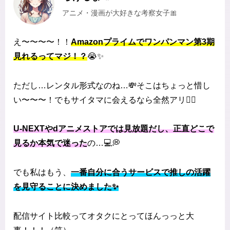
アニメ・漫画が大好きな考察女子🎀
え〜〜〜〜！！
Amazonプライムでワンパンマン第3期
見れるってマジ！？
😭✨
ただし…レンタル形式なのね…💸そこはちょっと惜し
い〜〜〜！でもサイタマに会えるなら全然アリ❤️‍🔥
U-NEXTやdアニメストアでは見放題だし、正直どこで
見るか本気で迷った
の…💻💭
でも私はもう、
一番自分に合うサービスで推しの活躍
を見守ることに決めました✨
配信サイト比較ってオタクにとってほんっっと大