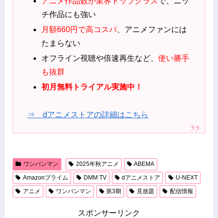
アニメ作品数が業界トップクラス
で、ニッ
チ作品にも強い
月額660円で高コスパ
、アニメファンには
たまらない
オフライン視聴や倍速再生など、
使い勝手
も抜群
初月無料トライアル実施中！
⇒ dアニメストアの詳細はこちら
ワンパンマン
2025年秋アニメ
ABEMA
Amazonプライム
DMM TV
dアニメストア
U-NEXT
アニメ
ワンパンマン
第3期
見放題
配信情報
スポンサーリンク