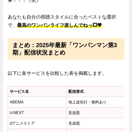
事！！！（笑）
あなたも自分の視聴スタイルに合ったベストな選択
で、
最高のワンパンライフ楽しんでねっ💥💖
まとめ：2025年最新「ワンパンマン第3
期」配信状況まとめ
以下に各サービスを比較した表を掲載します。
サービス名
配信形式
料
ABEMA
地上波先行・無料あり
毎
U-NEXT
見放題
月
dアニメストア
見放題
月