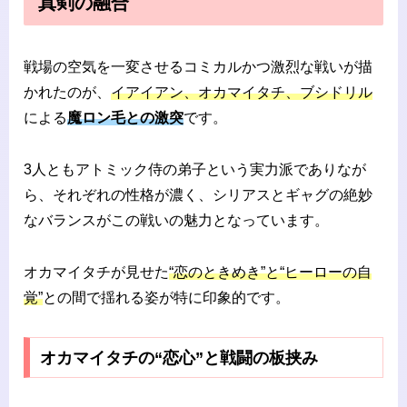
真剣の融合
戦場の空気を一変させるコミカルかつ激烈な戦いが描
かれたのが、
イアイアン、オカマイタチ、ブシドリル
による
魔ロン毛との激突
です。
3人ともアトミック侍の弟子という実力派でありなが
ら、それぞれの性格が濃く、シリアスとギャグの絶妙
なバランスがこの戦いの魅力となっています。
オカマイタチが見せた
“恋のときめき”と“ヒーローの自
覚”
との間で揺れる姿が特に印象的です。
オカマイタチの“恋心”と戦闘の板挟み