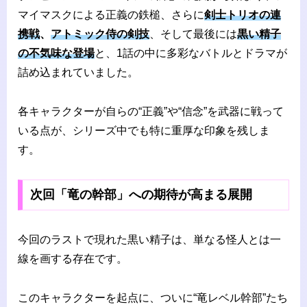
マイマスクによる正義の鉄槌、さらに
剣士トリオの連
携戦
、
アトミック侍の剣技
、そして最後には
黒い精子
の不気味な登場
と、1話の中に多彩なバトルとドラマが
詰め込まれていました。
各キャラクターが自らの“正義”や“信念”を武器に戦って
いる点が、シリーズ中でも特に重厚な印象を残しま
す。
次回「竜の幹部」への期待が高まる展開
今回のラストで現れた黒い精子は、単なる怪人とは一
線を画する存在です。
このキャラクターを起点に、ついに“竜レベル幹部”たち