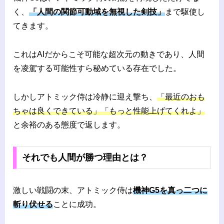
く、
「人間の関節可動域を無視した剣技」
まで駆使し
てきます。
これはAIだからこそ可能な超次元の動きであり、人間
を凌駕する可能性すら秘めている存在でした。
しかしアトミック侍は冷静に迎え撃ち、
「最近のおも
ちゃは良くできている」「もっと性能上げてくれよ」
と余裕のある態度で返します。
それでも人間が勝つ理由とは？
激しい戦闘の末、アトミック侍は
機神G5を真っ二つに
斬り伏せる
ことに成功。