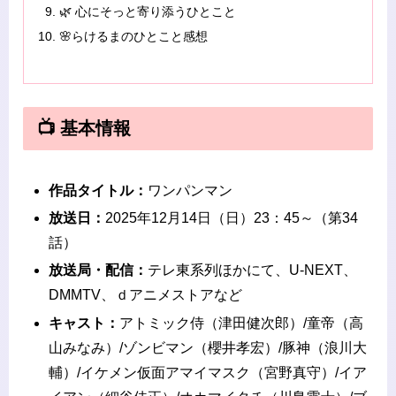
🌿 心にそっと寄り添うひとこと
🌸らけるまのひとこと感想
📺 基本情報
作品タイトル：
ワンパンマン
放送日：
2025年12月14日（日）23：45～（第34
話）
放送局・配信：
テレ東系列ほかにて、U-NEXT、
DMMTV、ｄアニメストアなど
キャスト：
アトミック侍（津田健次郎）/童帝（高
山みなみ）/ゾンビマン（櫻井孝宏）/豚神（浪川大
輔）/イケメン仮面アマイマスク（宮野真守）/イア