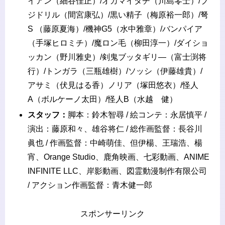
イアン（細谷佳正）/オカマイタチ（川島零士）/ブ
ジドリル（間宮康弘）/黒い精子（梅原裕一郎）/弩
S （藤原夏海）/機神G5（水中雅章）/バンパイア
（手塚ヒロミチ）/魔ロン毛（柳田淳一）/ダイショ
ッカン（野川雅史）/剣鬼ブッタギリ―（富士渕将
行）/トンガラ（三瓶雄樹）/ソッシ（伊藤雄貴）/
アサミ（伏見はる香）ノリア（塚田悠衣）/怪人
A（ボルケーノ太田）/怪人B（水越 健）
スタッフ：
脚本：鈴木智尋 / 絵コンテ：永居慎平 /
演出：藤原和々、雄谷将仁 / 総作画監督：長谷川
眞也 / 作画監督：中崎萌佳、但伊楊、王瑞浩、楊
宵、Orange Studio、鹿角映画、七彩動画、ANIME
INFINITE LLC、岸影動画、図霊動漫制作有限公司
/ アクション作画監督：青木健一郎
スポンサーリンク