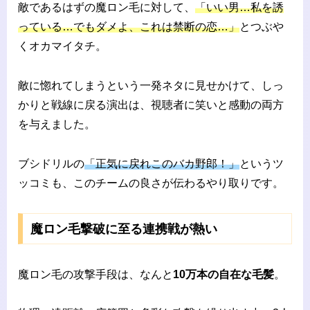
敵であるはずの魔ロン毛に対して、
「いい男…私を誘
っている…でもダメよ、これは禁断の恋…」
とつぶや
くオカマイタチ。
敵に惚れてしまうという一発ネタに見せかけて、しっ
かりと戦線に戻る演出は、視聴者に笑いと感動の両方
を与えました。
ブシドリルの
「正気に戻れこのバカ野郎！」
というツ
ッコミも、このチームの良さが伝わるやり取りです。
魔ロン毛撃破に至る連携戦が熱い
魔ロン毛の攻撃手段は、なんと
10万本の自在な毛髪
。