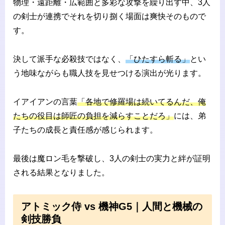
物理・遠距離・広範囲と多彩な攻撃を繰り出す中、3人
の剣士が連携でそれを切り捌く場面は爽快そのもので
す。
決して派手な必殺技ではなく、
「ひたすら斬る」
とい
う地味ながらも職人技を見せつける演出が光ります。
イアイアンの言葉
「各地で修羅場は続いてるんだ、俺
たちの役目は師匠の負担を減らすことだろ」
には、弟
子たちの成長と責任感が感じられます。
最後は魔ロン毛を撃破し、3人の剣士の実力と絆が証明
される結果となりました。
アトミック侍 vs 機神G5｜人間と機械の
剣技勝負