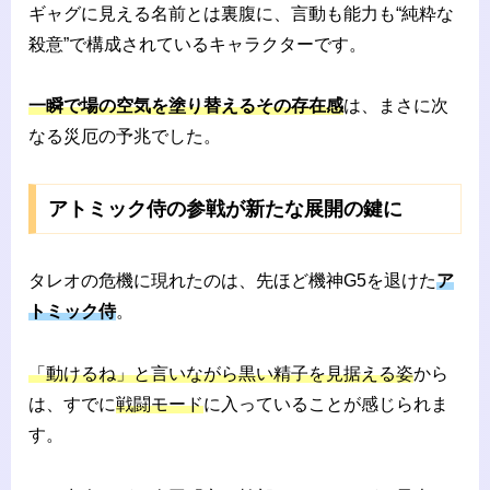
ギャグに見える名前とは裏腹に、言動も能力も“純粋な
殺意”で構成されているキャラクターです。
一瞬で場の空気を塗り替えるその存在感
は、まさに次
なる災厄の予兆でした。
アトミック侍の参戦が新たな展開の鍵に
タレオの危機に現れたのは、先ほど機神G5を退けた
ア
トミック侍
。
「動けるね」と言いながら黒い精子を見据える姿
から
は、すでに
戦闘モード
に入っていることが感じられま
す。