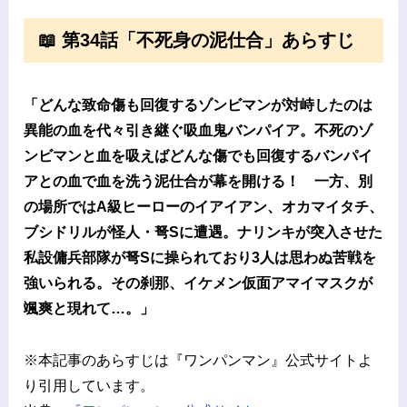
📖 第34話「不死身の泥仕合」あらすじ
「どんな致命傷も回復するゾンビマンが対峙したのは
異能の血を代々引き継ぐ吸血鬼バンパイア。不死のゾ
ンビマンと血を吸えばどんな傷でも回復するバンパイ
アとの血で血を洗う泥仕合が幕を開ける！ 一方、別
の場所ではA級ヒーローのイアイアン、オカマイタチ、
ブシドリルが怪人・弩Sに遭遇。ナリンキが突入させた
私設傭兵部隊が弩Sに操られており3人は思わぬ苦戦を
強いられる。その刹那、イケメン仮面アマイマスクが
颯爽と現れて…。」
※本記事のあらすじは『ワンパンマン』公式サイトよ
り引用しています。