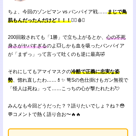
ちょ、今回のゾンビマン vs バンパイア戦……
まじで鳥
肌もんだったんだけど！！！
🧟‍♂️🩸✨
200回殺されても「1勝」で立ち上がるとか、
心の不死
身さがヤバすぎる
のよ💥しかも血を吸ったバンパイア
が「まずっ」って言って吐くのも逆に最高🤣
それにしてもアマイマスクの
冷酷で正義に忠実な姿
勢
、惚れ直したわ……💄✨ 弩Sの色仕掛けもガン無視で
「怪人は死ね」って……こっちの心が撃たれたわ💘
みんなも今回どうだった？？語りたいでしょ？ね？😳
💬コメントで熱く語り合お〜🔥🔥