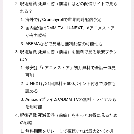
呪術廻戦 死滅回游（前編）はどの配信サイトで見ら
れる？
海外ではCrunchyrollで世界同時配信予定
国内配信はDMM TV、U-NEXT、dアニメストア
が有力候補
ABEMAなどで見逃し無料配信の可能性も
呪術廻戦 死滅回游（前編）を無料で見る最安プラン
は？
最安は「dアニメストア」初月無料で全話一気見
可能
U-NEXTは31日無料＋600ポイント付きで原作も
読める
AmazonプライムやDMM TVの無料トライアルも
活用可能
呪術廻戦 死滅回游（前編）をもっとお得に見るため
の戦略
無料期間をリレーして視聴すれば最大2〜3か月