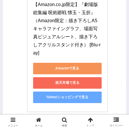
【Amazon.co.jp限定】『劇場版
総集編 呪術廻戦 懐玉・玉折』
（Amazon限定：描き下ろしA5
キャラファイングラフ、場面写
真ビジュアルシート、描き下ろ
しアクリルスタンド付き） [Blu-r
ay]
Amazonで見る
楽天市場で見る
Yahoo!ショッピングで見る
🎖【第4位】TVシリーズ 第1期 Blu-ray
メニュー
ホーム
検索
トップ
サイドバー