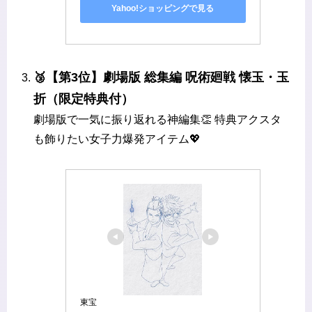
Yahoo!ショッピングで見る
🥉【第3位】劇場版 総集編 呪術廻戦 懐玉・玉
折（限定特典付）
劇場版で一気に振り返れる神編集👏 特典アクスタ
も飾りたい女子力爆発アイテム💖
東宝