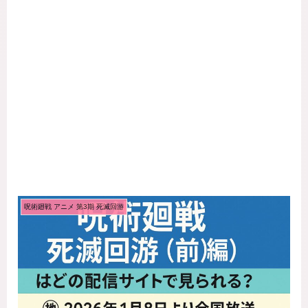
呪術廻戦 アニメ 第3期 死滅回游