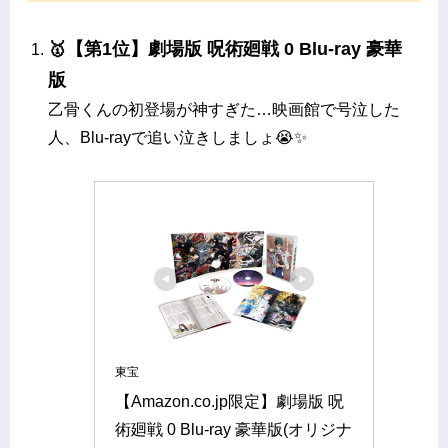
🥇【第1位】劇場版 呪術廻戦 0 Blu-ray 豪華
版
乙骨くんの初登場が神すぎた…映画館で号泣した
人、Blu-rayで追い泣きしましょ😭✨
東宝
【Amazon.co.jp限定】劇場版 呪
術廻戦 0 Blu-ray 豪華版(オリジナ