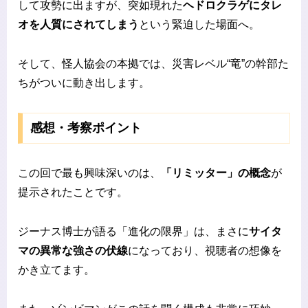
して攻勢に出ますが、突如現れた
ヘドロクラゲにタレ
オを人質にされてしまう
という緊迫した場面へ。
そして、怪人協会の本拠では、災害レベル“竜”の幹部た
ちがついに動き出します。
感想・考察ポイント
この回で最も興味深いのは、
「リミッター」の概念
が
提示されたことです。
ジーナス博士が語る「進化の限界」は、まさに
サイタ
マの異常な強さの伏線
になっており、視聴者の想像を
かき立てます。