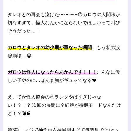
タレオとの再会も泣けた〜〜〜〜😢ガロウの人間味が
切なすぎて、怪人なんかにならないでほしいって叫び
そうだった…！
ガロウとタレオの幼少期が重なった瞬間
、もう私の涙
腺崩壊…😭
ガロウは怪人になったらあかんです！！！
こんなに優
しい子やのに…ほんま胸がギュッてなる💔
え、てか怪人協会の竜ランクやばすぎじゃな
い！？！？ 次回の展開に全細胞が待機モードなんだけ
ど！？💣🧠
第3期、マジで神作画＆神展開すぎて毎週息できない…