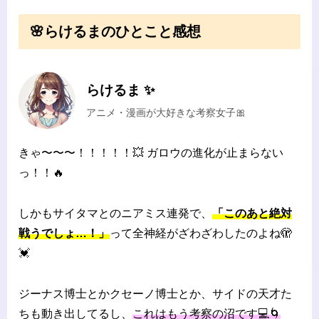
🌸らけるまのひとこと感想
らけるま ✨
アニメ・漫画が大好きな考察女子🎀
きゃ〜〜〜！！！！！💥 ガロウの進化が止まらない
っ！！🔥
しかもサイタマとのニアミス連発で、
「このあと絶対
戦うでしょ…！」
って全神経がざわざわしたのよね🫣
💓
ジーナス博士とかクセーノ博士とか、サイドの天才た
ちも動き出してるし、
これはもう考察の沼です💻🌀