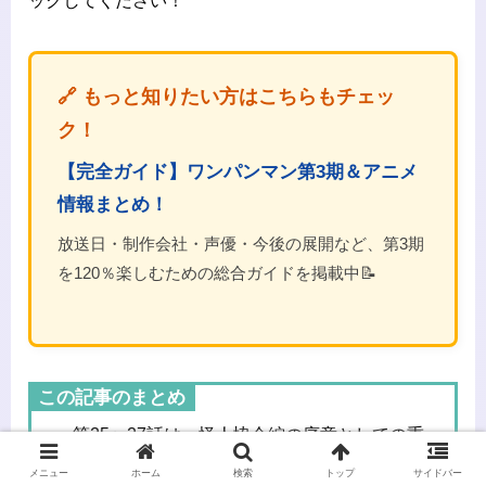
ックしてください！
🔗 もっと知りたい方はこちらもチェッ
ク！
【完全ガイド】ワンパンマン第3期＆アニメ
情報まとめ！
放送日・制作会社・声優・今後の展開など、第3期
を120％楽しむための総合ガイドを掲載中📝
この記事のまとめ
第25〜27話は、怪人協会編の序章としての重
要なパート
メニュー
ホーム
検索
トップ
サイドバー