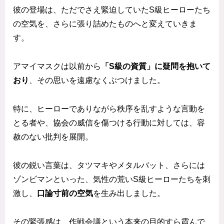
彼の登場は、ただでさえ緊迫していたS級ヒーローたち
の空気を、さらに張り詰めたものへと変えていきま
す。
アマイマスクは以前から
「S級の資質」に疑問を抱いて
おり
、その思いを遠慮なくぶつけました。
特に、ヒーローでありながら秩序を乱すような言動を
とる者や、協会の威信を傷つける行動に対しては、容
赦のない批判を展開。
彼の鋭い言葉は、タツマキやメタルバット、さらには
ゾンビマンといった、気性の荒いS級ヒーローたちを刺
激し、
口論寸前の空気
を生み出しました。
その緊張感は、作戦会議という本来の目的すら霞んで