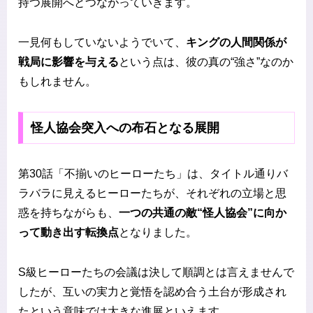
持つ展開へとつながっていきます。
一見何もしていないようでいて、
キングの人間関係が
戦局に影響を与える
という点は、彼の真の“強さ”なのか
もしれません。
怪人協会突入への布石となる展開
第30話「不揃いのヒーローたち」は、タイトル通りバ
ラバラに見えるヒーローたちが、それぞれの立場と思
惑を持ちながらも、
一つの共通の敵“怪人協会”に向か
って動き出す転換点
となりました。
S級ヒーローたちの会議は決して順調とは言えませんで
したが、互いの実力と覚悟を認め合う土台が形成され
たという意味では大きな進展といえます。