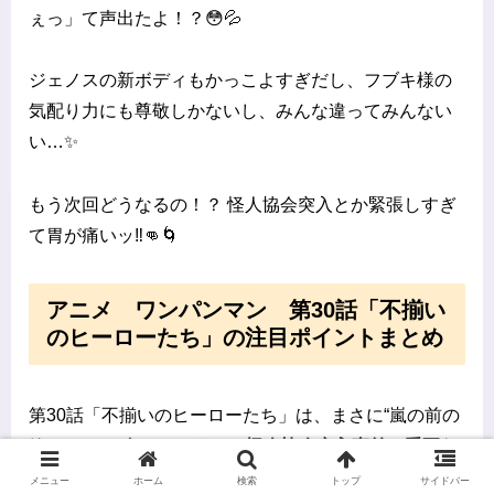
ぇっ」て声出たよ！？😳💦
ジェノスの新ボディもかっこよすぎだし、フブキ様の
気配り力にも尊敬しかないし、みんな違ってみんない
い…✨
もう次回どうなるの！？ 怪人協会突入とか緊張しすぎ
て胃が痛いッ‼️👊🌀
アニメ ワンパンマン 第30話「不揃い
のヒーローたち」の注目ポイントまとめ
第30話「不揃いのヒーローたち」は、まさに“嵐の前の
静けさ”とも言えるような、
怪人協会突入直前の重要な
転換回
でした。
メニュー
ホーム
検索
トップ
サイドバー