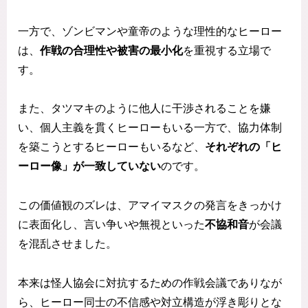
一方で、ゾンビマンや童帝のような理性的なヒーロー
は、
作戦の合理性や被害の最小化
を重視する立場で
す。
また、タツマキのように他人に干渉されることを嫌
い、個人主義を貫くヒーローもいる一方で、協力体制
を築こうとするヒーローもいるなど、
それぞれの「ヒ
ーロー像」が一致していない
のです。
この価値観のズレは、アマイマスクの発言をきっかけ
に表面化し、言い争いや無視といった
不協和音
が会議
を混乱させました。
本来は怪人協会に対抗するための作戦会議でありなが
ら、ヒーロー同士の不信感や対立構造が浮き彫りとな