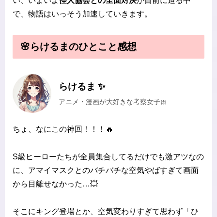
い、いよいよ
怪人協会との全面対決
が目前に迫る中
で、物語はいっそう加速していきます。
🌸らけるまのひとこと感想
らけるま ✨
アニメ・漫画が大好きな考察女子🎀
ちょ、なにこの神回！！！🔥
S級ヒーローたちが全員集合してるだけでも激アツなの
に、アマイマスクとのバチバチな空気やばすぎて画面
から目離せなかった…💥
そこにキング登場とか、空気変わりすぎて思わず「ひ