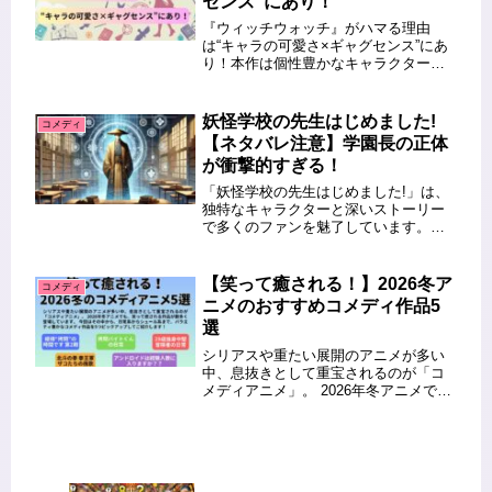
センス”にあり！
『ウィッチウォッチ』がハマる理由
は“キャラの可愛さ×ギャグセンス”にあ
り！本作は個性豊かなキャラクターた
ちの絶妙な掛け合いと、篠原健太先生
ならではの爆笑ギャグが魅力です。特
に愛嬌たっぷりのヒロイン・ニコちゃ
妖怪学校の先生はじめました!
コメディ
んや、クールで頼れる乙木モリヒト
【ネタバレ注意】学園長の正体
の...
が衝撃的すぎる！
「妖怪学校の先生はじめました!」は、
独特なキャラクターと深いストーリー
で多くのファンを魅了しています。特
に学園長の正体は物語の中でも重要な
謎として描かれ、その背景が明かされ
るたびに物語の深みが増しています。
【笑って癒される！】2026冬ア
コメディ
この記事では、学園長の正体やその
ニメのおすすめコメディ作品5
過...
選
シリアスや重たい展開のアニメが多い
中、息抜きとして重宝されるのが「コ
メディアニメ」。 2026年冬アニメで
も、笑って癒される作品が数多く登場
しています。 今回はその中から、日常
系からシュール系まで、バラエティ豊
かなコメディ作品を5つピックア...