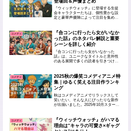
登場回＆声優まとめ
『ウィッチウォッチ』に登場する生徒
会キャラクターたちは、個性豊かな設
定と豪華声優陣によって注目を集めて
います。この記事では、生徒会キャラ
が初登場するエピソードをはじめ、キ
ャラクターごとの声優や特徴について
『合コンに行ったら女がいなか
コメディ
詳しく紹介します。どのキャラがどの
った話』のネタバレ解説と重要
回...
シーンを詳しく紹介
『合コンに行ったら女がいなかった
話』は、ユニークなタイトルと意外性
のある展開で多くの読者を引きつけて
います。この物語は、笑いと驚き、そ
して友情や人間関係の奥深さを描いて
います。この記事では、『合コンに行
2025秋の爆笑コメディアニメ特
コメディ
ったら女がいなかった話』のネタバレ
集｜ゆるく笑える注目作ランキ
解説...
ング
秋はコメディアニメでリラックスして
笑いたい、そんな人にぴったりな新作
が出揃いました。2025年10月スタート
の秋アニメから、笑いが止まらない注
目コメディ作品を厳選。ストレス解消
や癒やしにもおすすめの、今期注目の
『ウィッチウォッチ』がハマる
コメディ
コメディアニメをランキング形式...
理由は“キャラの可愛さ×ギャグ