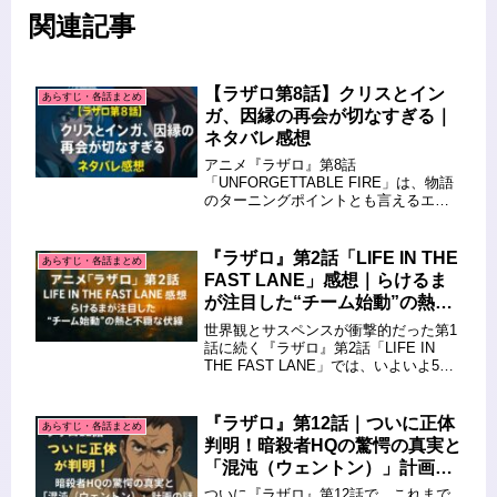
関連記事
【ラザロ第8話】クリスとイン
あらすじ・各話まとめ
ガ、因縁の再会が切なすぎる｜
ネタバレ感想
アニメ『ラザロ』第8話
「UNFORGETTABLE FIRE」は、物語
のターニングポイントとも言えるエピ
ソードとなりました。北極圏に囚われ
たクリスと、彼女を捕らえたロシアの
工作員インガとの因縁がついに明かさ
『ラザロ』第2話「LIFE IN THE
あらすじ・各話まとめ
れ、その過去と感情の重さに胸を打
FAST LANE」感想｜らけるま
た...
が注目した“チーム始動”の熱と
不穏な伏線
世界観とサスペンスが衝撃的だった第1
話に続く『ラザロ』第2話「LIFE IN
THE FAST LANE」では、いよいよ5人
のエージェントが勢揃い。物語は“ミッ
ション始動”のフェーズに突入します。
今回のエピソードでは、個性の強いキ
『ラザロ』第12話｜ついに正体
あらすじ・各話まとめ
ャラクター...
判明！暗殺者HQの驚愕の真実と
「混沌（ウェントン）」計画の
謎
ついに『ラザロ』第12話で、これまで