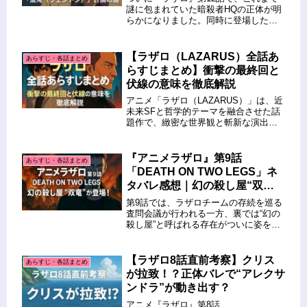
謎に包まれていた暗殺者HQの正体が明
らかになりました。同時に登場した
「混沌（ウェントン）計画」というキ
ーワードも、物語の核心に迫る重要な
伏線となっています。この記事では、
【ラザロ（LAZARUS）全話あ
あらすじ・各話まとめ
第12話の要点を整理しつつ、暗殺者...
らすじまとめ】衝撃の最終回と
伏線の意味を徹底解説
アニメ「ラザロ（LAZARUS）」は、近
未来SFと哲学的テーマを融合させた話
題作で、緻密な世界観と斬新な演出で
多くの視聴者を魅了しました。全13話
にわたるストーリーは、徐々に明かさ
れる真実や伏線の回収、そして衝撃的
『アニメラザロ』第9話
あらすじ・各話まとめ
な最終回へと一気に加速して...
「DEATH ON TWO LEGS」ネ
タバレ感想｜幻の殺し屋“双
竜”が登場！
第9話では、ラザロチームの存続を巡る
査問会議が行われる一方、裏では“幻の
殺し屋”と呼ばれる存在がついに姿を現
します。物語は緊張と疑念に満ちた政
治劇と、衝撃のアクションへと展開。
以下、主なポイントを簡潔にまとめま
【ラザロ8話直前考察】クリス
あらすじ・各話まとめ
す。 🔁 前回のおさらい（第8...
が拉致！？正体バレで“アレクサ
ンドラ”が動き出す？
アニメ『ラザロ』第8話