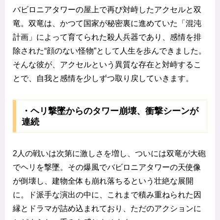
バビロニアタワーの屋上で再び対峙したアクセルと双
竜。双竜は、かつて国家が秘密裏に進めていた「混沌
計画」によって育てられた殺人兵器であり、感情を排
除された“顔のない怪物”として人生を歩んできました。
そんな彼が、アクセルという異質な存在と対峙するこ
とで、自我と感情を少しずつ取り戻していきます。
・ヘリ撃墜からのタワー崩壊、衝撃シーンが
連続
2人の戦いは次第に激しさを増し、ついには双竜が大砲
でヘリを撃墜。その爆風でバビロニアタワーの天使像
が倒壊し、建物全体も崩れ落ちるという壮絶な展開
に。ド派手な演出の中に、これまで積み重ねられた因
縁とドラマが詰め込まれており、ただのアクションに