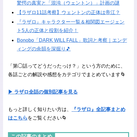
驚愕の真実と「混沌（ウェントン）」計画の謎
【ラザロ11話考察】ウェントンの正体は帝江？
『ラザロ』キャラクター一覧＆相関図エージェン
ト5人の正体と役割を紹介！
Bonobo「DARK WILL FALL」歌詞と考察｜エンデ
ィングの余韻を深掘り🎵
「第◯話ってどうだったっけ？」という方のために、
各話ごとの解説や感想をカテゴリでまとめています🌀
▶ ラザロ全話の個別記事を見る
もっと詳しく知りたい方は、
『ラザロ』全記事まとめ
はこちら
をご覧ください🌀
この記事のまとめ