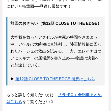
に動いた衝撃回──見逃し厳禁です！
前回のおさらい（第12話 CLOSE TO THE EDGE）
大怪我を負ったアクセルが生死の狭間をさまよう
中、アベルは大統領に直談判し、陸軍情報部に囚わ
れたハーシュの救出を試みる。一方、エレイナはつ
いにスキナーの居場所を突き止め──物語は決着へ
と加速していく。
▶
第12話 CLOSE TO THE EDGE 感想はこちら
もっと詳しく知りたい方は、
『ラザロ』全記事まとめ
はこちら
をご覧ください🌀