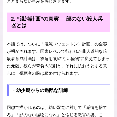
とどまらない重みを感じさせます。
2. “混沌計画”の真実──顔のない殺人兵
器とは
本話では、ついに「混沌（ウェントン）計画」の全容
が明かされます。国家レベルで行われた非人道的な暗
殺者育成計画は、双竜を“顔のない怪物”に変えてしまっ
た元凶。彼らが背負う悲劇と、それに抗おうとする意
志に、視聴者の胸は締め付けられます。
・幼少期からの過酷な訓練
回想で描かれるのは、幼い双竜に対して「感情を捨て
ろ」「顔のない怪物になれ」と命じる教官の姿。こ