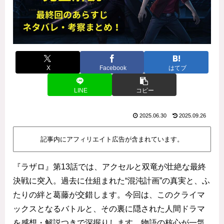
X
Facebook
はてブ
LINE
コピー
2025.06.30
2025.09.26
記事内にアフィリエイト広告が含まれています。
『ラザロ』第13話では、アクセルと双竜が壮絶な最終
決戦に突入。過去に仕組まれた“混沌計画”の真実と、ふ
たりの絆と葛藤が交錯します。今回は、このクライマ
ックスとなるバトルと、その裏に隠された人間ドラマ
を感想・解説つきで深掘りします。物語の核心が一気