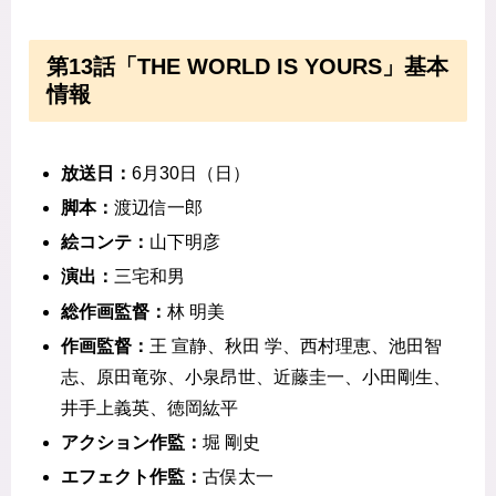
第13話「THE WORLD IS YOURS」基本
情報
放送日：
6月30日（日）
脚本：
渡辺信一郎
絵コンテ：
山下明彦
演出：
三宅和男
総作画監督：
林 明美
作画監督：
王 宣静、秋田 学、西村理恵、池田智
志、原田竜弥、小泉昂世、近藤圭一、小田剛生、
井手上義英、徳岡紘平
アクション作監：
堀 剛史
エフェクト作監：
古俣太一