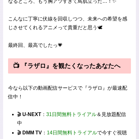
なるところ、もう胸アツすぎて鳥肌立った…！✨
こんなに丁寧に伏線を回収しつつ、未来への希望を感
じさせてくれるアニメって貴重だと思う🕊️
最終回、最高でしたっ💗
📺 『ラザロ』を観たくなったあなたへ
今なら以下の動画配信サービスで『ラザロ』が最速配
信中！
🎬
U-NEXT
：
31日間無料トライアル
＆見放題配信
中
🎬
DMM TV
：
14日間無料トライアル
で今すぐ視聴