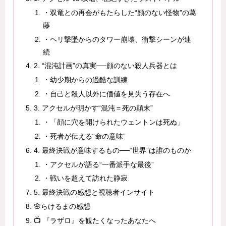
・双竜との再会がもたらした“顔のない怪物”の葛
藤
・ヘリ撃墜からのタワー崩壊、衝撃シーンが連
続
2. “混沌計画”の真実──顔のない殺人兵器とは
・幼少期からの過酷な訓練
・自己と殺人以外に価値を見失う存在へ
3. アクセルが明かす“混沌＝死の顛末”
・「顔に穴を開けられたウェントンは死ぬ」
・死者が伝える“命の意味”
4. 最終決戦が意味するもの──“世界”は誰のものか
・アクセルが語る“一番派手な最後”
・戦いを超えて訪れた静寂
5. 最終決戦の感想と視聴者インサイト
🌸らけるまの感想
📺 『ラザロ』を観たくなったあなたへ