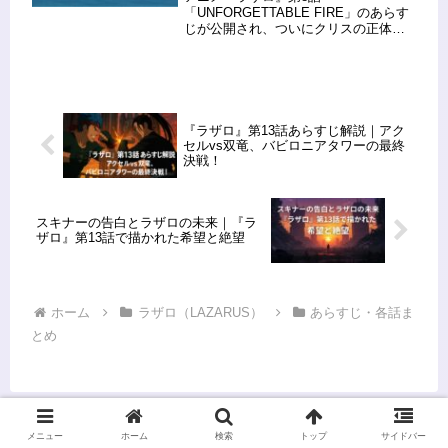
「UNFORGETTABLE FIRE」のあらす
じが公開され、ついにクリスの正体に
迫る展開が見えてきました。前話で
「アレクサンドラ…そうね？」と呼ば
れた伏線の回収が始まろうとする中、
今度はクリスがロシアの特殊工作員に
拉...
『ラザロ』第13話あらすじ解説｜アク
セルvs双竜、バビロニアタワーの最終
決戦！
スキナーの告白とラザロの未来｜『ラ
ザロ』第13話で描かれた希望と絶望
ホーム
ラザロ（LAZARUS）
あらすじ・各話ま
とめ
メニュー
ホーム
検索
トップ
サイドバー