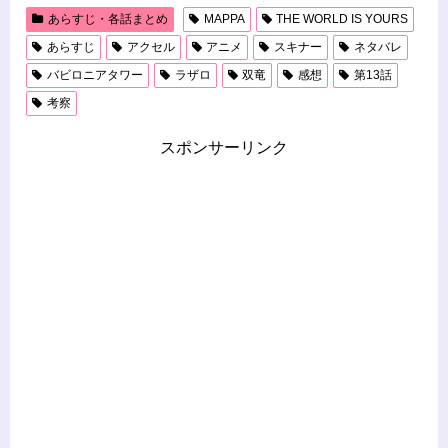
あらすじ・各話まとめ
MAPPA
THE WORLD IS YOURS
あらすじ
アクセル
アニメ
スキナー
ネタバレ
バビロニアタワー
ラザロ
双竜
感想
第13話
考察
スポンサーリンク