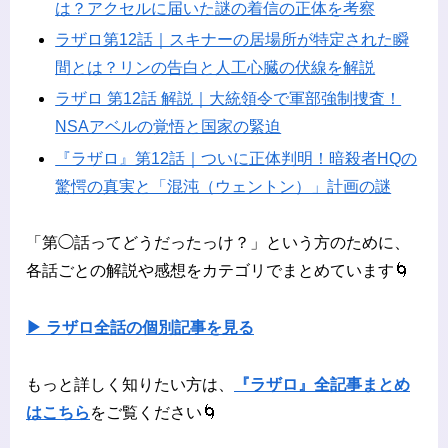
は？アクセルに届いた謎の着信の正体を考察
ラザロ第12話｜スキナーの居場所が特定された瞬
間とは？リンの告白と人工心臓の伏線を解説
ラザロ 第12話 解説｜大統領
令で軍部強制捜査！
NSAアベルの覚悟と国家の緊迫
『ラザロ』第12話｜ついに正体判明！暗殺者HQの
驚愕の真実と「混沌（ウェントン）」計画の謎
「第◯話ってどうだったっけ？」という方のために、
各話ごとの解説や感想をカテゴリでまとめています🌀
▶ ラザロ全話の個別記事を見る
もっと詳しく知りたい方は、
『ラザロ』全記事まとめ
はこちら
をご覧ください🌀