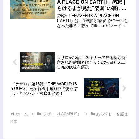
A PLACE ON EARTH」感想｜
た...
らけるまが見た“楽園”の裏に潜
む罠と選択
第6話「HEAVEN IS A PLACE ON
EARTH」は、“理想”と“信仰”がテーマと
なった非常に静かで重いエピソード。
幻想的な光の中で語られるのは、AIが
神と崇められる世界の現実と、個人の
選択の物語でした。エレイナとリーラ
ンドのふ...
ラザロ第12話｜スキナーの居場所が特
定された瞬間とは？リンの告白と人工
心臓の伏線を解説
『ラザロ』第13話「THE WORLD IS
YOURS」完全解説｜最終回のあらす
じ・ネタバレ・考察まとめ！
ホーム
ラザロ（LAZARUS）
あらすじ・各話ま
とめ