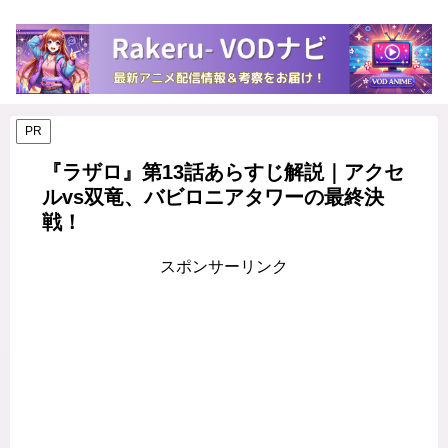
PR
『ラザロ』第13話あらすじ解説｜アクセ
ルvs双竜、バビロニアタワーの最終決
戦！
スポンサーリンク