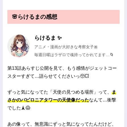
🌸らけるまの感想
らけるま ✨
アニメ・漫画が大好きな考察女子🎀
毎週日曜はラザロで魂持ってかれてます…🌀
第13話あらすじ公開を見て、もう感情がジェットコー
スターすぎて…語らせてくださいっ🥺💥
ずっと気になってた「天使の見つめる場所」って、
ま
さかのバビロニアタワーの天使像だった
なんて…衝撃
でした🗼😱
あの像って、無意識にずっと気になってたんだけど、