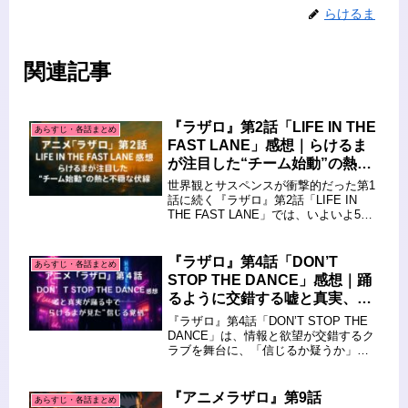
らけるま
関連記事
『ラザロ』第2話「LIFE IN THE
あらすじ・各話まとめ
FAST LANE」感想｜らけるま
が注目した“チーム始動”の熱と
不穏な伏線
世界観とサスペンスが衝撃的だった第1
話に続く『ラザロ』第2話「LIFE IN
THE FAST LANE」では、いよいよ5人
のエージェントが勢揃い。物語は“ミッ
ション始動”のフェーズに突入します。
今回のエピソードでは、個性の強いキ
『ラザロ』第4話「DON’T
あらすじ・各話まとめ
ャラクター...
STOP THE DANCE」感想｜踊
るように交錯する嘘と真実、ら
けるまが見た“信じる覚悟”
『ラザロ』第4話「DON’T STOP THE
DANCE」は、情報と欲望が交錯するク
ラブを舞台に、「信じるか疑うか」の
選択を視聴者に突きつける緊迫のエピ
ソード。踊り続ける音と光の中で進む
諜報戦。その奥で動いていた“裏切
『アニメラザロ』第9話
あらすじ・各話まとめ