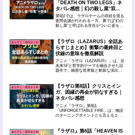
り”と“正体”に、私...
「DEATH ON TWO LEGS」ネ
タバレ感想｜幻の殺し屋“双
竜”が登場！
第9話では、ラザロチームの存続を巡る
査問会議が行われる一方、裏では“幻の
殺し屋”と呼ばれる存在がついに姿を現
します。物語は緊張と疑念に満ちた政
治劇と、衝撃のアクションへと展開。
以下、主なポイントを簡潔にまとめま
【ラザロ（LAZARUS）全話あ
あらすじ・各話まとめ
す。 🔁 前回のおさらい（第8...
らすじまとめ】衝撃の最終回と
伏線の意味を徹底解説
アニメ「ラザロ（LAZARUS）」は、近
未来SFと哲学的テーマを融合させた話
題作で、緻密な世界観と斬新な演出で
多くの視聴者を魅了しました。全13話
にわたるストーリーは、徐々に明かさ
れる真実や伏線の回収、そして衝撃的
【ラザロ第8話】クリスとイン
あらすじ・各話まとめ
な最終回へと一気に加速して...
ガ、因縁の再会が切なすぎる｜
ネタバレ感想
アニメ『ラザロ』第8話
「UNFORGETTABLE FIRE」は、物語
のターニングポイントとも言えるエピ
ソードとなりました。北極圏に囚われ
たクリスと、彼女を捕らえたロシアの
工作員インガとの因縁がついに明かさ
『ラザロ』第6話「HEAVEN IS
あらすじ・各話まとめ
れ、その過去と感情の重さに胸を打