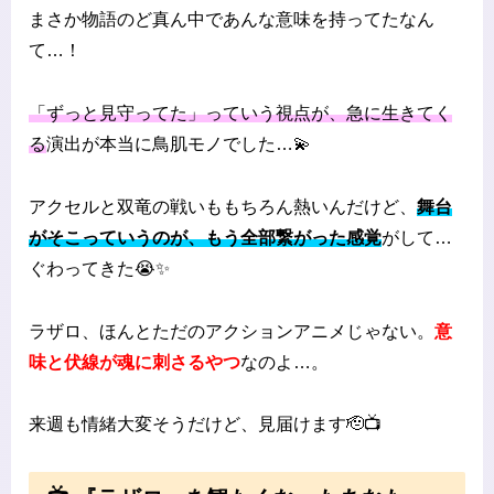
まさか物語のど真ん中であんな意味を持ってたなん
て…！
「ずっと見守ってた」っていう視点が、急に生きてく
る
演出が本当に鳥肌モノでした…💫
アクセルと双竜の戦いももちろん熱いんだけど、
舞台
がそこっていうのが、もう全部繋がった感覚
がして…
ぐわってきた😭✨
ラザロ、ほんとただのアクションアニメじゃない。
意
味と伏線が魂に刺さるやつ
なのよ…。
来週も情緒大変そうだけど、見届けます🫡📺