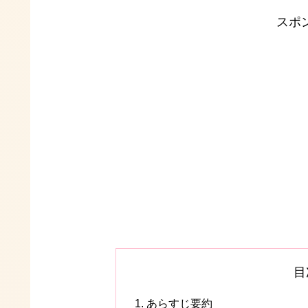
スポ
目
あらすじ要約