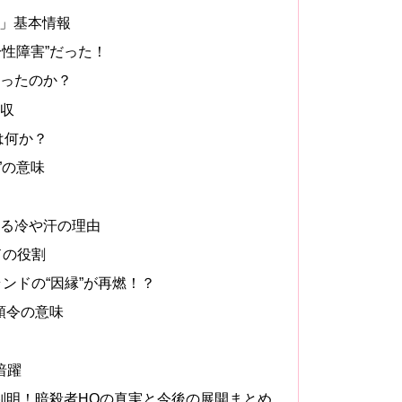
GE」基本情報
一性障害”だった！
だったのか？
回収
は何か？
”の意味
走る冷や汗の理由
ドの役割
ランドの“因縁”が再燃！？
領令の意味
暗躍
判明！暗殺者HQの真実と今後の展開まとめ