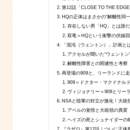
第12話「CLOSE TO THE ED
HQの正体はまさかの“解離性同
存在しない男「HQ」とは誰
双竜＝HQという衝撃の伏線
「混沌（ウェントン）」計画と
アクセルが聞いた“ウェントン
解離性障害との関連性と考察
再登場の909と、リーランドに
909＝ドクター・マクドナル
ヴィジョナリー＝909とリー
NSAと陸軍の対立が激化！大統
アベルの覚悟と大統領の異変
ヘイズの死とシュナイダーの
『ラザロ』第12話｜ついに正体