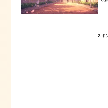
や原
スポ