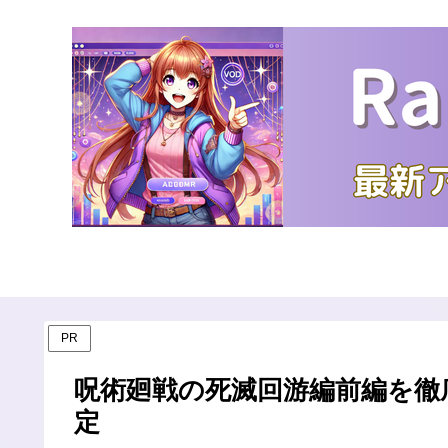
PR
呪術廻戦の死滅回游編前編を徹
定