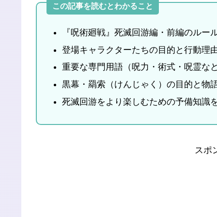
この記事を読むとわかること
『呪術廻戦』死滅回游編・前編のルー
登場キャラクターたちの目的と行動理
重要な専門用語（呪力・術式・呪霊な
黒幕・羂索（けんじゃく）の目的と物
死滅回游をより楽しむための予備知識
スポ