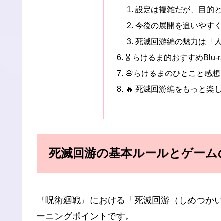
設定は複雑だが、目的
今後の展開を追いやす
死滅回游編の魅力は「
🎖️ らけるま的おすすめBlu
🌸らけるまのひとこと感想
🔥 死滅回游編をもっと楽
死滅回游の基本ルールとゲーム
『呪術廻戦』における「死滅回游（しめつか
ーニングポイントです。