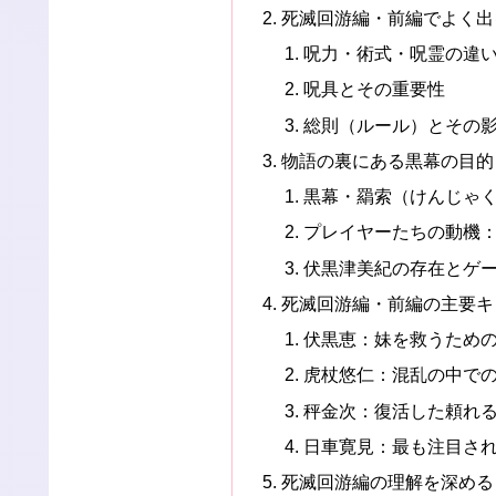
死滅回游編・前編でよく出
呪力・術式・呪霊の違
呪具とその重要性
総則（ルール）とその
物語の裏にある黒幕の目的
黒幕・羂索（けんじゃ
プレイヤーたちの動機
伏黒津美紀の存在とゲ
死滅回游編・前編の主要キ
伏黒恵：妹を救うため
虎杖悠仁：混乱の中で
秤金次：復活した頼れ
日車寛見：最も注目さ
死滅回游編の理解を深める