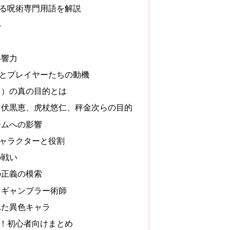
る呪術専門用語を解説
い
影響力
とプレイヤーたちの動機
く）の真の目的とは
：伏黒恵、虎杖悠仁、秤金次らの目的
ームへの影響
ャラクターと役割
の戦い
の正義の模索
るギャンブラー術師
れた異色キャラ
！初心者向けまとめ