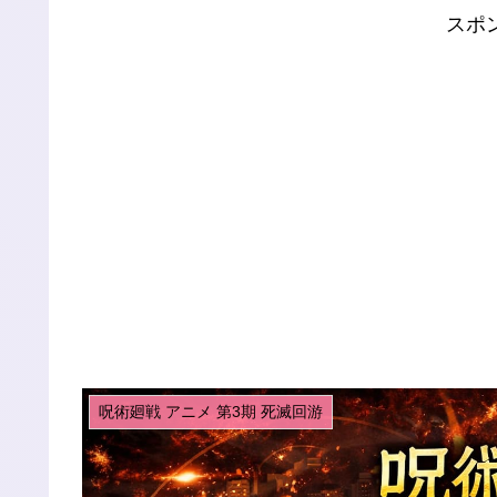
スポ
呪術廻戦 アニメ 第3期 死滅回游