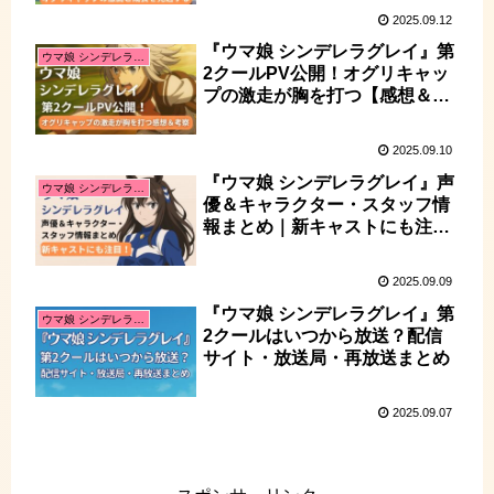
2025.09.12
『ウマ娘 シンデレラグレイ』第
ウマ娘 シンデレラグレイ
2クールPV公開！オグリキャッ
プの激走が胸を打つ【感想＆考
察】
2025.09.10
『ウマ娘 シンデレラグレイ』声
ウマ娘 シンデレラグレイ
優＆キャラクター・スタッフ情
報まとめ｜新キャストにも注
目！
2025.09.09
『ウマ娘 シンデレラグレイ』第
ウマ娘 シンデレラグレイ
2クールはいつから放送？配信
サイト・放送局・再放送まとめ
2025.09.07