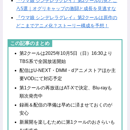
『ウマ娘 シンデレラグレイ』第2クールの見どこ
ろ5選｜オグリキャップの激闘と成長を見逃すな
『ウマ娘 シンデレラグレイ』第2クールは原作の
どこまでアニメ化？ストーリー構成を予想！
この記事のまとめ
第2クールは2025年10月5日（日）16:30より
TBS系で全国放送開始
配信はU-NEXT・DMM・dアニメストアほか主
要VODにて対応予定
第1クールの再放送はAT-Xで決定、Blu-rayも
順次発売中
録画＆配信の準備は早めに済ませておくのが
安心
新展開を楽しむために第1クールのおさらいも