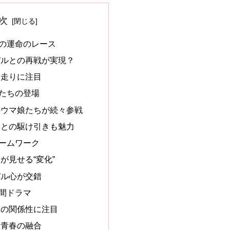
次
の運命のレース
バルとの再戦が実現？
る走りに注目
たちの登場
のウマ娘たちが続々参戦
ラとの駆け引きも魅力
ームワーク
が見せる“変化”
バル心が交錯
間ドラマ
との関係性に注目
と青春の融合