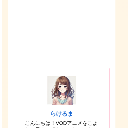
らけるま
こんにちは！VODアニメをこよ