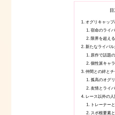
目
オグリキャップ
宿命のライ
限界を超え
新たなライバル
原作で話題
個性派キャ
仲間との絆とチ
孤高のオグリ
友情とライ
レース以外の人
トレーナー
スポ根要素