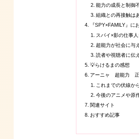
能力の成長と制御
組織との再接触は
『SPY×FAMILY
スパイ×影の仕事人
超能力が社会に与
読者や視聴者に伝
💡らけるまの感想
アーニャ 超能力 
これまでの伏線か
今後のアニメや原
関連サイト
おすすめ記事