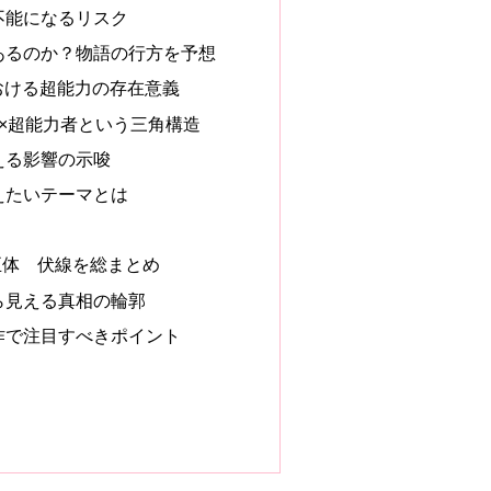
不能になるリスク
あるのか？物語の行方を予想
』における超能力の存在意義
×超能力者という三角構造
える影響の示唆
えたいテーマとは
正体 伏線を総まとめ
ら見える真相の輪郭
作で注目すべきポイント