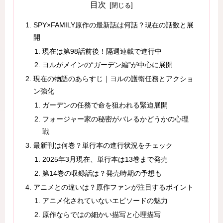
目次
SPY×FAMILY原作の最新話は何話？現在の話数と展
開
現在は第98話前後！隔週連載で進行中
ヨルがメインの“ガーデン編”が中心に展開
現在の物語のあらすじ｜ヨルの護衛任務とアクショ
ン強化
ガーデンの任務で命を狙われる緊迫展開
フォージャー家の秘密がバレるかどうかの心理
戦
最新刊は何巻？単行本の進行状況をチェック
2025年3月現在、単行本は13巻まで発売
第14巻の収録話は？発売時期の予想も
アニメとの違いは？原作ファンが注目するポイント
アニメ化されていないエピソードの魅力
原作ならではの細かい描写と心理描写