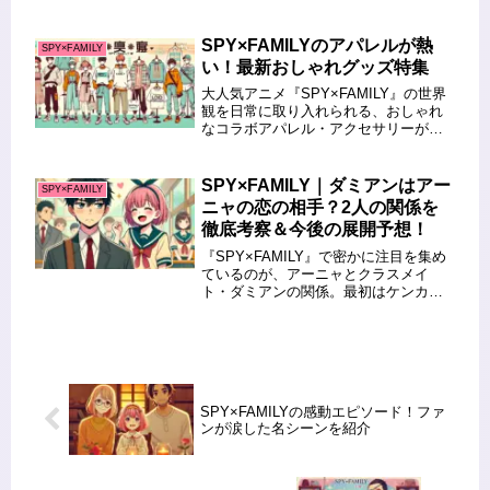
動く二本立てエピソードに注目が集ま
っています。前半では、オペラ界の巨
匠ウェルマンにまつわるスキャンダル
SPY×FAMILYのアパレルが熱
SPY×FAMILY
と、WISEによる諜報活動...
い！最新おしゃれグッズ特集
大人気アニメ『SPY×FAMILY』の世界
観を日常に取り入れられる、おしゃれ
なコラボアパレル・アクセサリーが
続々登場しています。2024年も話題の
ブランドや人気ショップとのコラボ商
品がリリースされ、ファン必見のファ
SPY×FAMILY｜ダミアンはアー
SPY×FAMILY
ッショングッズが目白押しで...
ニャの恋の相手？2人の関係を
徹底考察＆今後の展開予想！
『SPY×FAMILY』で密かに注目を集め
ているのが、アーニャとクラスメイ
ト・ダミアンの関係。最初はケンカば
かりだった2人ですが、物語が進むにつ
れて微妙な距離感と成長が描かれ、
「これって恋…？」と感じる視聴者も
続出しています。この記事では、...
SPY×FAMILYの感動エピソード！ファ
ンが涙した名シーンを紹介