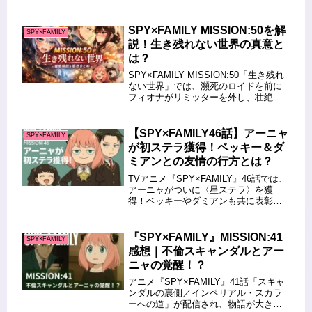
アニメで、多くのファンを魅了してい
ます。本記事では、SPY×FAMILYの原
作とアニメの違いや、それぞれのスト
SPY×FAMILY MISSION:50を解
SPY×FAMILY
ーリー...
説！生き残れない世界の真意と
は？
SPY×FAMILY MISSION:50「生き残れ
ない世界」では、瀕死のロイドを前に
フィオナがリミッターを外し、壮絶な
戦いを繰り広げる展開が描かれます。
ウィーラーとの死闘、ロイドとの再
会、そしてフィオナの感情が爆発する
【SPY×FAMILY46話】アーニャ
SPY×FAMILY
瞬間など、キャラクタ...
が初ステラ獲得！ベッキー＆ダ
ミアンとの友情の行方とは？
TVアニメ『SPY×FAMILY』46話では、
アーニャがついに〈星ステラ〉を獲
得！ベッキーやダミアンも共に表彰さ
れ、友情や関係性にも新たな展開が訪
れます。本記事では、アーニャとダミ
アンの“友達”としての進展や、メリンダ
『SPY×FAMILY』MISSION:41
SPY×FAMILY
との関係、アーニャの人...
感想｜不倫スキャンダルとアー
ニャの覚醒！？
アニメ『SPY×FAMILY』41話「スキャ
ンダルの裏側／インペリアル・スカラ
ーへの道」が配信され、物語が大きく