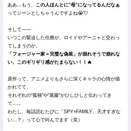
ああ…もう、
この人ほんとに“母”になってるんだなぁ
ってジーンとしちゃうんですよね😭💘
そして――
いつこの緊迫した任務が、ロイドやアーニャと交わっ
てしまうのか。
「フォージャー家＝完璧な偽装」が崩れそうで崩れな
い、このギリギリ感がたまらない！！🔥
原作って、アニメよりもさらに深くキャラの心情が描
かれてて、
それぞれの“孤独”や“葛藤”がひしひしと伝わってき
て……
わたし、毎話読むたびに「SPY×FAMILY、天才すぎな
い…？」って心で叫んでます（笑）