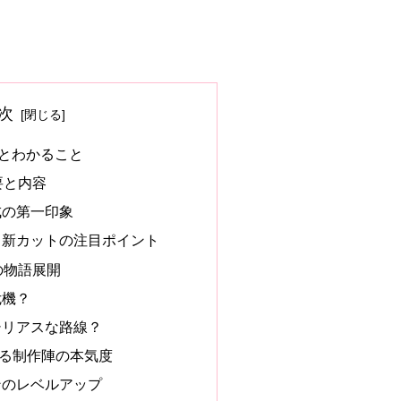
次
とわかること
要と内容
成の第一印象
・新カットの注目ポイント
の物語展開
危機？
りシリアスな路線？
る制作陣の本気度
ンのレベルアップ