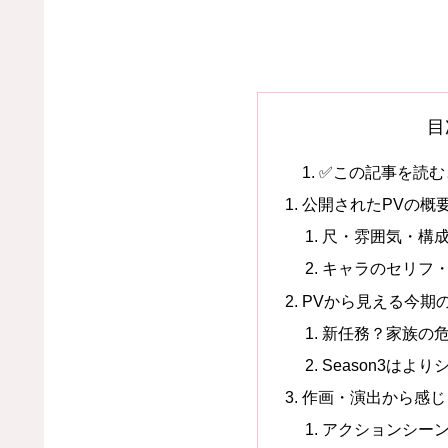
目
✅この記事を読む
公開されたPVの概
尺・雰囲気・構
キャラのセリフ
PVから見える今期
新任務？家族の
Season3はよ
作画・演出から感じ
アクションシー