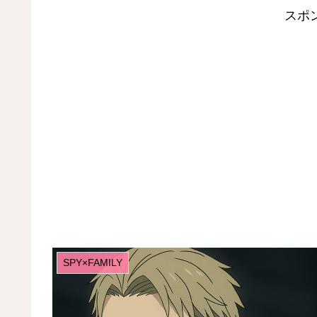
スポ
SPY×FAMILY