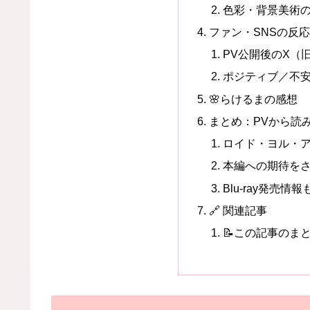
色彩・背景美術
ファン・SNSの反
PV公開後のX（旧
ポジティブ／不
🌸らけるまの感想
まとめ：PVから読み
ロイド・ヨル・
本編への期待を
Blu-ray発売情
🔗 関連記事
📝この記事のま