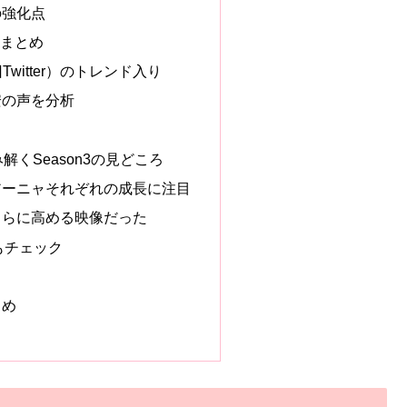
の強化点
応まとめ
Twitter）のトレンド入り
安の声を分析
解くSeason3の見どころ
アーニャそれぞれの成長に注目
さらに高める映像だった
報もチェック
とめ