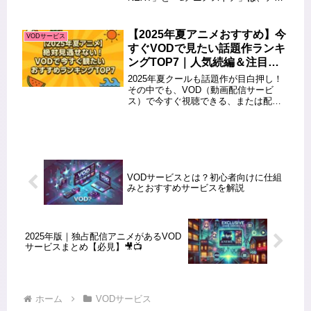
メ好きに人気の2大サービスとして知ら
れています。どちらも豊富なアニメ作
品を配信していますが、サービス内容
【2025年夏アニメおすすめ】今
VODサービス
や料金、機能には違いがありま...
すぐVODで見たい話題作ランキ
ングTOP7｜人気続編＆注目の
新作！
2025年夏クールも話題作が目白押し！
その中でも、VOD（動画配信サービ
ス）で今すぐ視聴できる、または配信
が予定されている注目アニメを厳選し
てご紹介します。「どのアニメを見れ
ばいいの？」「話題の続編ってどこで
観られる？」そんなお悩みを解決す...
VODサービスとは？初心者向けに仕組
みとおすすめサービスを解説
2025年版｜独占配信アニメがあるVOD
サービスまとめ【必見】🎥📺
ホーム
VODサービス