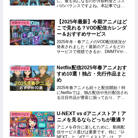
に、最も気になるのが月額料金とコス
パのバランスですよね。本記事では、
U-NEXT、Netflix、Amazonプライム・
ビデオをはじめ、人気のVODサービス
の月額料金を比較し、お得に楽しめる
【2025年最新】今期アニメはど
VODサービス
最適な選び方を解...
こで見れる？VOD配信カレンダ
ー＆おすすめサービス
2025年冬・春アニメのVOD配信状況が
発表されました！最新のアニメをどの
サービスで視聴できるか、DMMTVや
ABEMA、Amazonプライムビデオなど
の配信情報をまとめました。今期の話
題作や継続作品をチェックして、お気
Netflix配信2025年春アニメおす
VODサービス
に入りのアニメを見逃...
すめ10選！独占・先行作品まと
め
2025年春アニメも続々と配信開始！特
にNetflixでは、独占配信や先行配信され
る注目作品が豊富に揃っており、アニ
メファン必見のシーズンとなっていま
す。この記事では、【Netflix配信】
2025年春アニメおすすめ10選！独占＆
U-NEXT vs dアニメストア！ア
VODサービス
先行作品ま...
ニメを見るならどっちが最適？
アニメを存分に楽しむために、動画配
信サービス選びは重要です。特に「U-
NEXT」と「dアニメストア」は、アニ