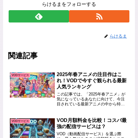
らけるまをフォローする
らけるま
関連記事
2025年春アニメの注目作はこ
VODサービス
れ！VODで今すぐ観られる最新
人気ランキング
この記事では、「2025年春アニメ」が
気になっているあなたに向けて、今注
目されている最新アニメの中から特に
話題作をピックアップしてご紹介しま
す。ジャンル別の特徴や見どころ、そ
して視聴できる配信サービスもあわせ
VOD月額料金を比較！コスパ最
VODサービス
てまとめているので、今すぐ観たい...
強の配信サービスは？
VOD（動画配信サービス）を選ぶ際